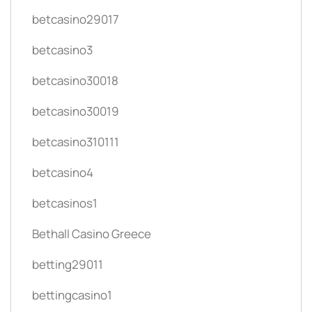
betcasino29017
betcasino3
betcasino30018
betcasino30019
betcasino310111
betcasino4
betcasinos1
Bethall Casino Greece
betting29011
bettingcasino1