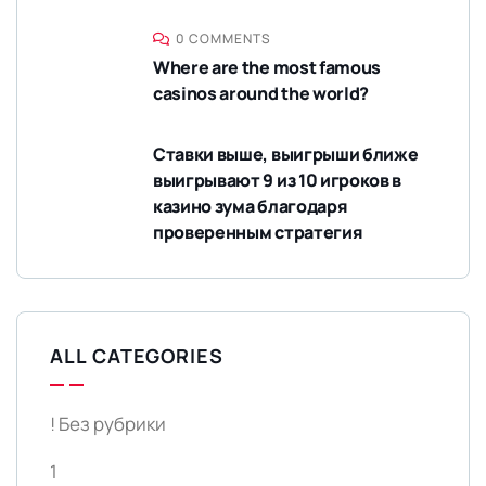
0 COMMENTS
Where are the most famous
casinos around the world?
Ставки выше, выигрыши ближе
выигрывают 9 из 10 игроков в
казино зума благодаря
проверенным стратегия
ALL CATEGORIES
! Без рубрики
1