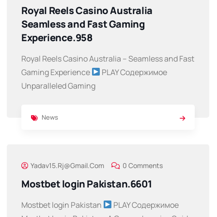
Royal Reels Casino Australia
Seamless and Fast Gaming
Experience.958
Royal Reels Casino Australia – Seamless and Fast
Gaming Experience
PLAY Содержимое
Unparalleled Gaming
News
Yadav15.rj@gmail.com
0 Comments
Mostbet login Pakistan.6601
Mostbet login Pakistan
PLAY Содержимое