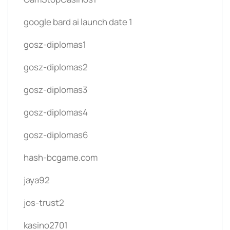
google bard ai launch date 1
gosz-diplomas1
gosz-diplomas2
gosz-diplomas3
gosz-diplomas4
gosz-diplomas6
hash-bcgame.com
jaya92
jos-trust2
kasino2701