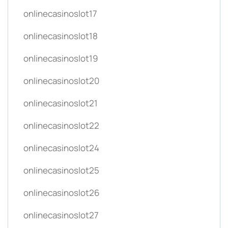
onlinecasinoslot17
onlinecasinoslot18
onlinecasinoslot19
onlinecasinoslot20
onlinecasinoslot21
onlinecasinoslot22
onlinecasinoslot24
onlinecasinoslot25
onlinecasinoslot26
onlinecasinoslot27