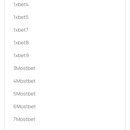
1xbet4
1xbet5
1xbet7
1xbet8
1xbet9
3Mostbet
4Mostbet
5Mostbet
6Mostbet
7Mostbet