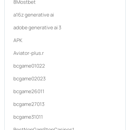
8Mostbet
a16z generative ai
adobe generative ai 3
APK
Aviator-plus.r
bcgame01022
bcgame02023
bcgame26011
bcgame27013
bcgame31011
BestNonGamStopCasinos1