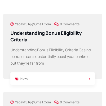
Yadav15.rj@gmail.com
0 Comments
Understanding Bonus Eligibility
Criteria
Understanding Bonus Eligibility Criteria Casino
bonuses can substantially boost your bankroll,
but they’re far from
News
Yadav15.rj@gmail.com
0 Comments