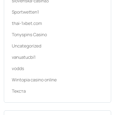
slovenska-casina3
Sportwetten1
thai-1xbet.com
Tonyspins Casino
Uncategorized
vanuatucbi1
vodds
Wintopia casino online
Текста