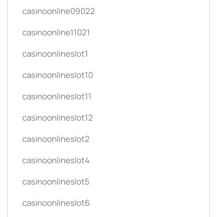
casinoonline09022
casinoonline11021
casinoonlineslot1
casinoonlineslot10
casinoonlineslot11
casinoonlineslot12
casinoonlineslot2
casinoonlineslot4
casinoonlineslot5
casinoonlineslot6