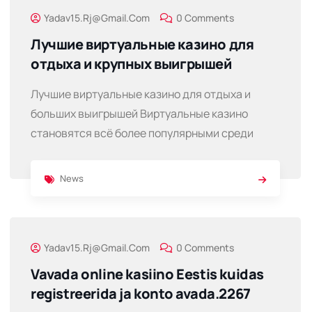
Yadav15.rj@gmail.com
0 Comments
Лучшие виртуальные казино для
отдыха и крупных выигрышей
Лучшие виртуальные казино для отдыха и
больших выигрышей Виртуальные казино
становятся всё более популярными среди
News
Yadav15.rj@gmail.com
0 Comments
Vavada online kasiino Eestis kuidas
registreerida ja konto avada.2267