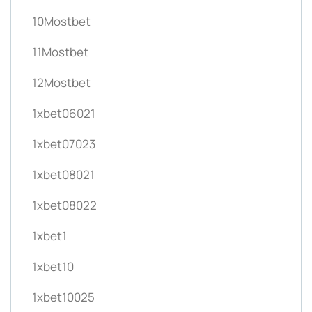
10Mostbet
11Mostbet
12Mostbet
1xbet06021
1xbet07023
1xbet08021
1xbet08022
1xbet1
1xbet10
1xbet10025