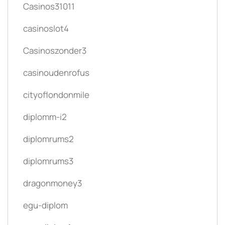
Casinos31011
casinoslot4
Casinoszonder3
casinoudenrofus
cityoflondonmile
diplomm-i2
diplomrums2
diplomrums3
dragonmoney3
egu-diplom