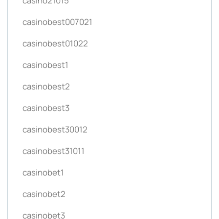
casino21015
casinobest007021
casinobest01022
casinobest1
casinobest2
casinobest3
casinobest30012
casinobest31011
casinobet1
casinobet2
casinobet3