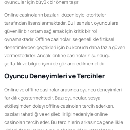
oyuncular için büyük bir önem taşır.
Online casinoların bazıları, düzenleyici otoriteler
tarafından lisanslanmaktadır. Bu lisanslar, oyunculara
güvenilir bir ortam sağlamak için kritik bir rol
oynamaktadır. Offline casinolar ise genellikle fiziksel
denetimlerden geçtikleri için bu konuda daha fazla güven
vermektedirler. Ancak, online casinoların sunduğu
şeffaflık ve bilgi erişimi de göz ardı edilmemelidir.
Oyuncu Deneyimleri ve Tercihler
Online ve offline casinolar arasında oyuncu deneyimleri
farklılık göstermektedir. Bazı oyuncular, sosyal
etkileşimden dolayı offline casinoları tercih ederken,
bazıları rahatlığı ve erişilebilirliği nedeniyle online
casinoları tercih eder. Bu tercihlerin arkasında genellikle