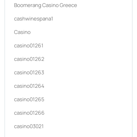
Boomerang Casino Greece
cashwinespana1
Casino
casino01261
casino01262
casino01263
casino01264
casino01265
casino01266
casino03021