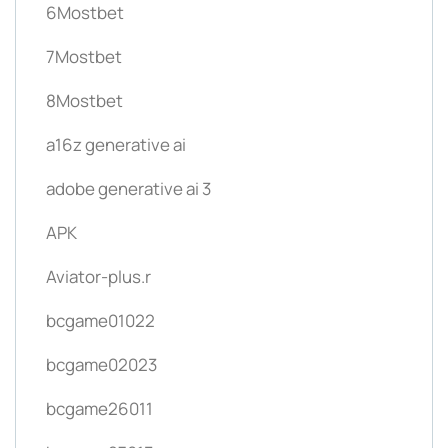
6Mostbet
7Mostbet
8Mostbet
a16z generative ai
adobe generative ai 3
APK
Aviator-plus.r
bcgame01022
bcgame02023
bcgame26011