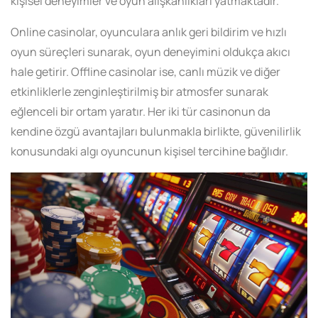
kişisel deneyimler ve oyun alışkanlıkları yatmaktadır.
Online casinolar, oyunculara anlık geri bildirim ve hızlı
oyun süreçleri sunarak, oyun deneyimini oldukça akıcı
hale getirir. Offline casinolar ise, canlı müzik ve diğer
etkinliklerle zenginleştirilmiş bir atmosfer sunarak
eğlenceli bir ortam yaratır. Her iki tür casinonun da
kendine özgü avantajları bulunmakla birlikte, güvenilirlik
konusundaki algı oyuncunun kişisel tercihine bağlıdır.