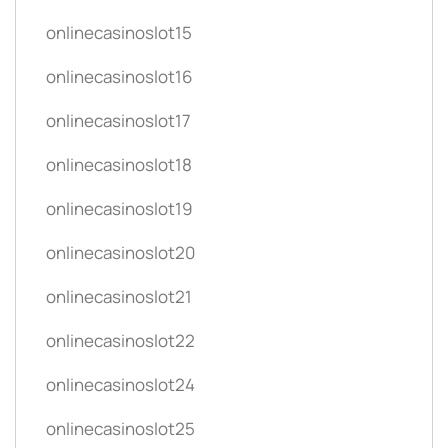
onlinecasinoslot15
onlinecasinoslot16
onlinecasinoslot17
onlinecasinoslot18
onlinecasinoslot19
onlinecasinoslot20
onlinecasinoslot21
onlinecasinoslot22
onlinecasinoslot24
onlinecasinoslot25