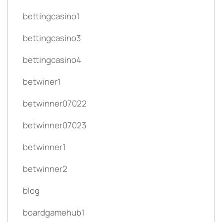
bettingcasino1
bettingcasino3
bettingcasino4
betwiner1
betwinner07022
betwinner07023
betwinner1
betwinner2
blog
boardgamehub1