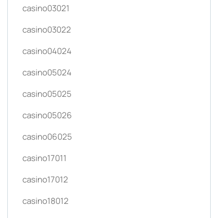
casino03021
casino03022
casino04024
casino05024
casino05025
casino05026
casino06025
casino17011
casino17012
casino18012