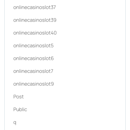
onlinecasinoslot37
onlinecasinoslot39
onlinecasinoslot40
onlinecasinoslot5
onlinecasinoslot6
onlinecasinoslot7
onlinecasinoslot9
Post
Public
q