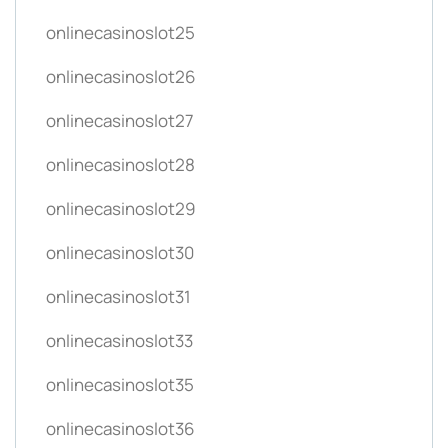
onlinecasinoslot25
onlinecasinoslot26
onlinecasinoslot27
onlinecasinoslot28
onlinecasinoslot29
onlinecasinoslot30
onlinecasinoslot31
onlinecasinoslot33
onlinecasinoslot35
onlinecasinoslot36