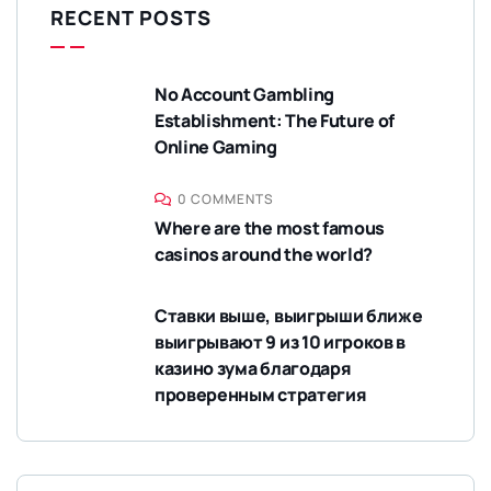
RECENT POSTS
No Account Gambling
Establishment: The Future of
Online Gaming
0 COMMENTS
Where are the most famous
casinos around the world?
Ставки выше, выигрыши ближе
выигрывают 9 из 10 игроков в
казино зума благодаря
проверенным стратегия