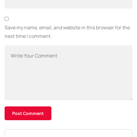
Save my name, email, and website in this browser for the
next time I comment.