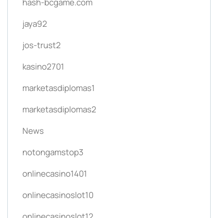
hash-bcgame.com
jaya92
jos-trust2
kasino2701
marketasdiplomas1
marketasdiplomas2
News
notongamstop3
onlinecasino1401
onlinecasinoslot10
onlinecasinoslot12