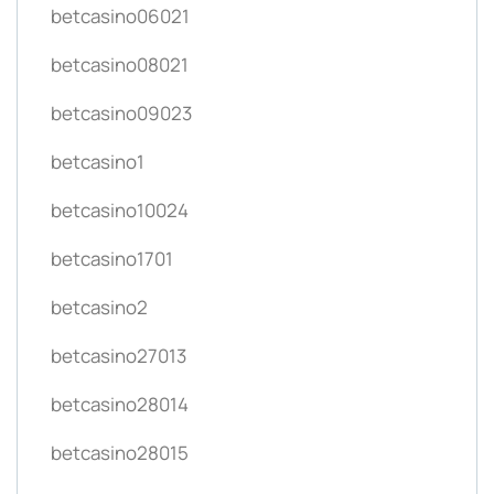
betcasino06021
betcasino08021
betcasino09023
betcasino1
betcasino10024
betcasino1701
betcasino2
betcasino27013
betcasino28014
betcasino28015