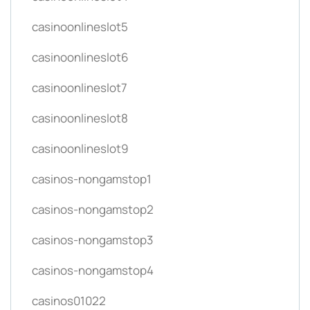
casinoonlineslot5
casinoonlineslot6
casinoonlineslot7
casinoonlineslot8
casinoonlineslot9
casinos-nongamstop1
casinos-nongamstop2
casinos-nongamstop3
casinos-nongamstop4
casinos01022