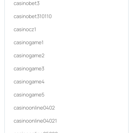
casinobet3
casinobet310110
casinocz1
casinogame1
casinogame2
casinogame3
casinogame4
casinogame5
casinoonline0402
casinoonline04021