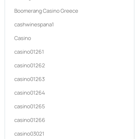
Boomerang Casino Greece
cashwinespana1
Casino
casino01261
casino01262
casino01263
casino01264
casino01265
casino01266
casino03021