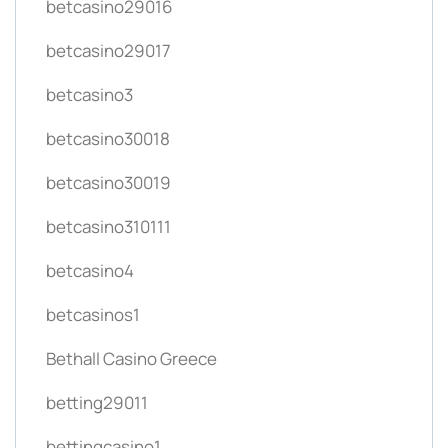
betcasino29016
betcasino29017
betcasino3
betcasino30018
betcasino30019
betcasino310111
betcasino4
betcasinos1
Bethall Casino Greece
betting29011
bettingcasino1