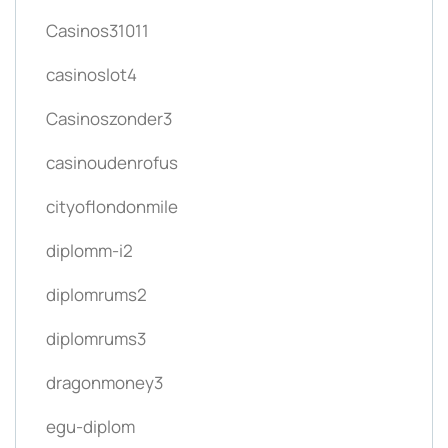
Casinos31011
casinoslot4
Casinoszonder3
casinoudenrofus
cityoflondonmile
diplomm-i2
diplomrums2
diplomrums3
dragonmoney3
egu-diplom