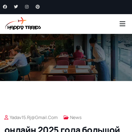
Yadav15.rj@gmail.com
News
онлайн 2025 года большой