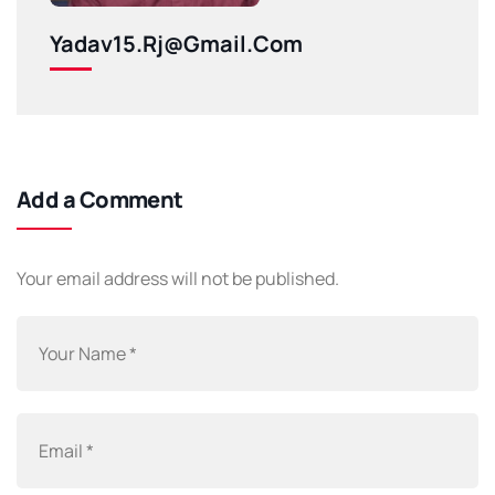
Yadav15.rj@gmail.com
Add a Comment
Your email address will not be published.