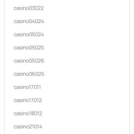
casino03022
casino04024
casino05024
casino05025
casino05026
casino06025
casino17011
casino17012
casino18012
casino21014