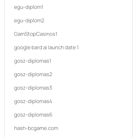
egu-diplom1
egu-diplom2
GamStopCasinos1
google bard ai launch date 1
gosz-diplomas1
gosz-diplomas2
gosz-diplomas3
gosz-diplomas4
gosz-diplomas6
hash-bcgame.com