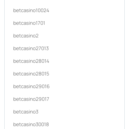
betcasino10024
betcasino1701
betcasino2
betcasino27013
betcasino28014
betcasino28015
betcasino29016
betcasino29017
betcasino3
betcasino30018