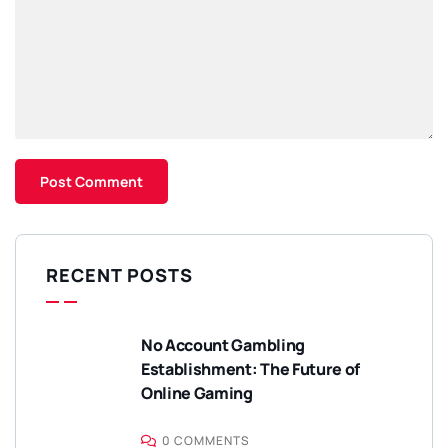
RECENT POSTS
No Account Gambling
Establishment: The Future of
Online Gaming
0 COMMENTS