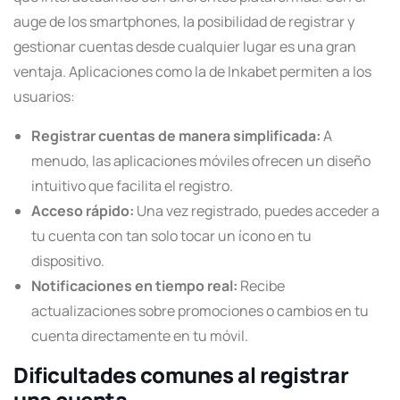
auge de los smartphones, la posibilidad de registrar y
gestionar cuentas desde cualquier lugar es una gran
ventaja. Aplicaciones como la de Inkabet permiten a los
usuarios:
Registrar cuentas de manera simplificada:
A
menudo, las aplicaciones móviles ofrecen un diseño
intuitivo que facilita el registro.
Acceso rápido:
Una vez registrado, puedes acceder a
tu cuenta con tan solo tocar un ícono en tu
dispositivo.
Notificaciones en tiempo real:
Recibe
actualizaciones sobre promociones o cambios en tu
cuenta directamente en tu móvil.
Dificultades comunes al registrar
una cuenta