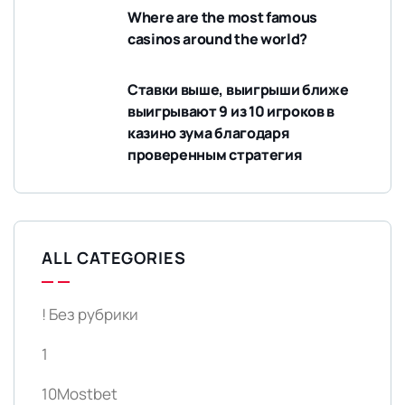
Where are the most famous
casinos around the world?
Ставки выше, выигрыши ближе
выигрывают 9 из 10 игроков в
казино зума благодаря
проверенным стратегия
ALL CATEGORIES
! Без рубрики
1
10Mostbet