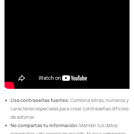
Usa contraseñas fuertes:
Combina letras, números y
caracteres especiales para crear contraseñas difíciles
de adivinar.
No compartas tu información:
Mantén tus datos
personales y de acceso en privado. Nunca compartas