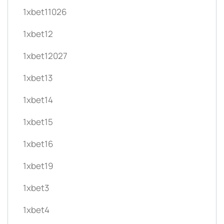
1xbet11026
1xbet12
1xbet12027
1xbet13
1xbet14
1xbet15
1xbet16
1xbet19
1xbet3
1xbet4