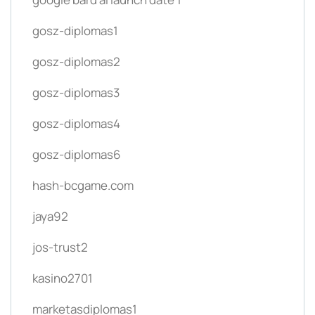
gosz-diplomas1
gosz-diplomas2
gosz-diplomas3
gosz-diplomas4
gosz-diplomas6
hash-bcgame.com
jaya92
jos-trust2
kasino2701
marketasdiplomas1