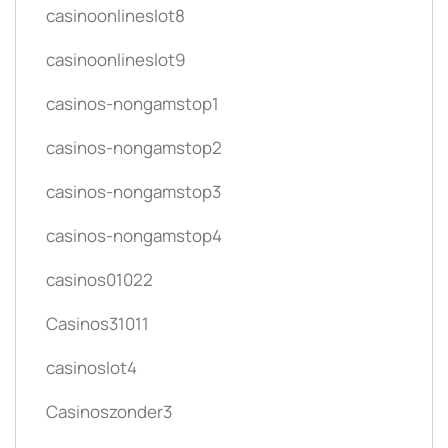
casinoonlineslot8
casinoonlineslot9
casinos-nongamstop1
casinos-nongamstop2
casinos-nongamstop3
casinos-nongamstop4
casinos01022
Casinos31011
casinoslot4
Casinoszonder3