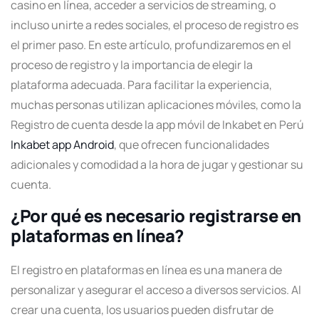
casino en línea, acceder a servicios de streaming, o
incluso unirte a redes sociales, el proceso de registro es
el primer paso. En este artículo, profundizaremos en el
proceso de registro y la importancia de elegir la
plataforma adecuada. Para facilitar la experiencia,
muchas personas utilizan aplicaciones móviles, como la
Registro de cuenta desde la app móvil de Inkabet en Perú
Inkabet app Android
, que ofrecen funcionalidades
adicionales y comodidad a la hora de jugar y gestionar su
cuenta.
¿Por qué es necesario registrarse en
plataformas en línea?
El registro en plataformas en línea es una manera de
personalizar y asegurar el acceso a diversos servicios. Al
crear una cuenta, los usuarios pueden disfrutar de