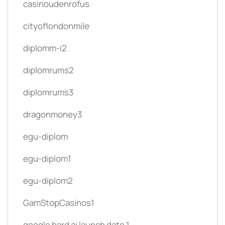
casinoudenrofus
cityoflondonmile
diplomm-i2
diplomrums2
diplomrums3
dragonmoney3
egu-diplom
egu-diplom1
egu-diplom2
GamStopCasinos1
google bard ai launch date 1