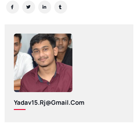
Yadav15.rj@gmail.com