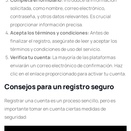
solicitada, como nombre, correo electrónico,
contraseña, y otros datos relevantes. Es crucial
proporcionar información precisa.
Acepta los términos y condiciones:
Antes de
finalizar el registro, asegúrate de leer y aceptar los
términos y condiciones de uso del servicio.
Verifica tu cuenta:
La mayoría de las plataformas
enviarán un correo electrónico de confirmación. Haz
clic en el enlace proporcionado para activar tu cuenta.
Consejos para un registro seguro
Registrar una cuenta es un proceso sencillo, pero es
importante tomar en cuenta ciertas medidas de
seguridad: