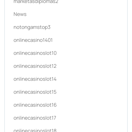
marketasdiplomas2
News
notongamstop3
onlinecasino1401
onlinecasinoslot10
onlinecasinoslot12
onlinecasinoslot14
onlinecasinoslot15
onlinecasinoslot16
onlinecasinoslot17
onlinecasinoslot18