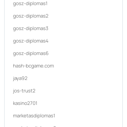
gosz-diplomas1
gosz-diplomas2
gosz-diplomas3
gosz-diplomas4
gosz-diplomas6
hash-bcgame.com
jaya92
jos-trust2
kasino2701
marketasdiplomas1