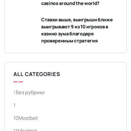
casinos around the world?
Ставки выше, выигрыши ближе
выигрывают 9 из 10 игроков в
казино зума благодаря
проверенным стратегия
ALL CATEGORIES
! Без рубрики
1
10Mostbet
11Mostbet