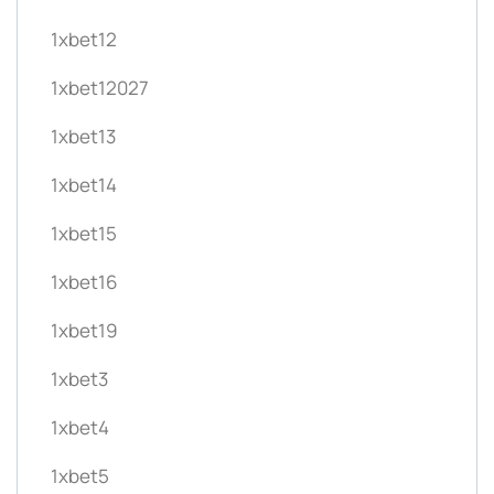
1xbet12
1xbet12027
1xbet13
1xbet14
1xbet15
1xbet16
1xbet19
1xbet3
1xbet4
1xbet5