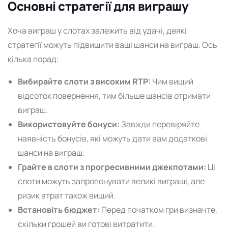
Основні стратегії для виграшу
Хоча виграш у слотах залежить від удачі, деякі
стратегії можуть підвищити ваші шанси на виграш. Ось
кілька порад:
Вибирайте слоти з високим RTP:
Чим вищий
відсоток повернення, тим більше шансів отримати
виграш.
Використовуйте бонуси:
Завжди перевіряйте
наявність бонусів, які можуть дати вам додаткові
шанси на виграш.
Грайте в слоти з прогресивними джекпотами:
Ці
слоти можуть запропонувати великі виграші, але
ризик втрат також вищий.
Встановіть бюджет:
Перед початком гри визначте,
скільки грошей ви готові витратити.