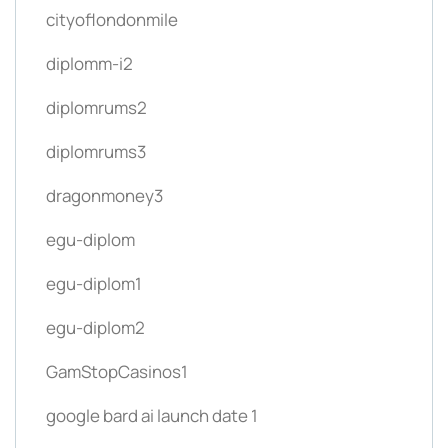
cityoflondonmile
diplomm-i2
diplomrums2
diplomrums3
dragonmoney3
egu-diplom
egu-diplom1
egu-diplom2
GamStopCasinos1
google bard ai launch date 1