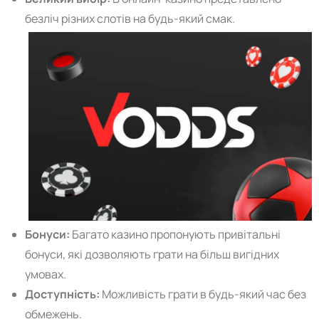
безліч різних слотів на будь-який смак.
Бонуси:
Багато казино пропонують привітальні
бонуси, які дозволяють грати на більш вигідних
умовах.
Доступність:
Можливість грати в будь-який час без
обмежень.