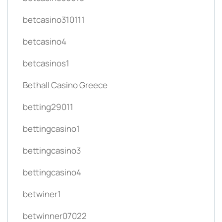
betcasino310111
betcasino4
betcasinos1
Bethall Casino Greece
betting29011
bettingcasino1
bettingcasino3
bettingcasino4
betwiner1
betwinner07022