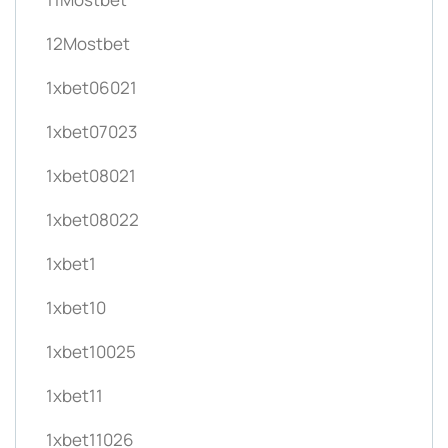
12Mostbet
1xbet06021
1xbet07023
1xbet08021
1xbet08022
1xbet1
1xbet10
1xbet10025
1xbet11
1xbet11026