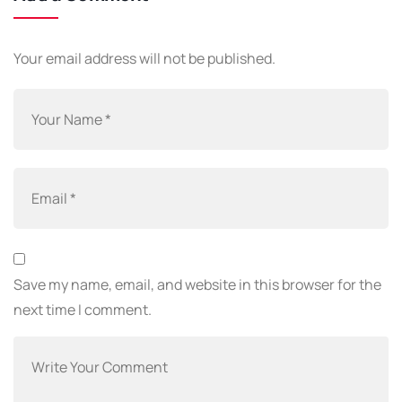
Your email address will not be published.
Save my name, email, and website in this browser for the
next time I comment.