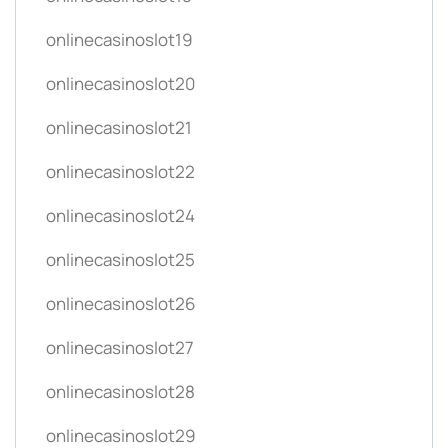
onlinecasinoslot19
onlinecasinoslot20
onlinecasinoslot21
onlinecasinoslot22
onlinecasinoslot24
onlinecasinoslot25
onlinecasinoslot26
onlinecasinoslot27
onlinecasinoslot28
onlinecasinoslot29