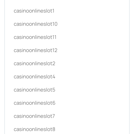
casinoonlineslot1
casinoonlineslot10
casinoonlineslot11
casinoonlineslot12
casinoonlineslot2
casinoonlineslot4
casinoonlineslot5
casinoonlineslot6
casinoonlineslot7
casinoonlineslot8