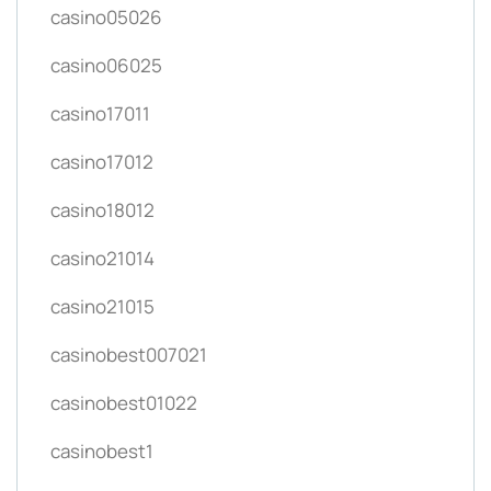
casino05026
casino06025
casino17011
casino17012
casino18012
casino21014
casino21015
casinobest007021
casinobest01022
casinobest1