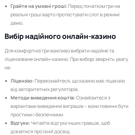
Грайте на умовні гроші:
Перед початком гри на
реальні гроші варто протестувати слот в режимі
демо.
Вибір надійного онлайн-казино
Для комфортної гри важливо вибрати надійне та
ліцензоване онлайн-казино. При виборі зверніть увагу
на:
Ліцензію:
Переконайтеся, що казино має ліцензію
від авторитетних регуляторів.
Методи виведення коштів:
Ознайомтеся з
варіантами виведення виграшів – вони повинні бути
простими і безпечними.
Відгуки:
Читайте відгуки інших гравців, щоб
дізнатися про їхній досвід.