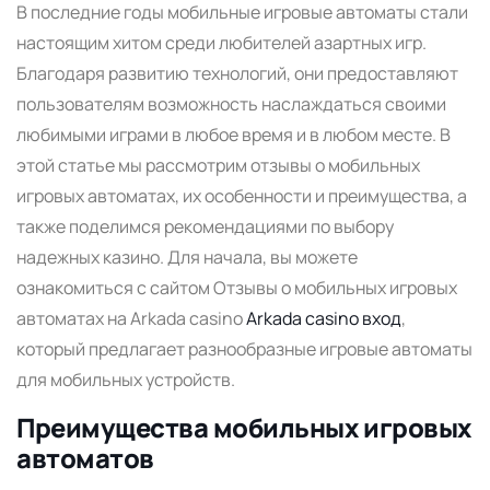
В последние годы мобильные игровые автоматы стали
настоящим хитом среди любителей азартных игр.
Благодаря развитию технологий, они предоставляют
пользователям возможность наслаждаться своими
любимыми играми в любое время и в любом месте. В
этой статье мы рассмотрим отзывы о мобильных
игровых автоматах, их особенности и преимущества, а
также поделимся рекомендациями по выбору
надежных казино. Для начала, вы можете
ознакомиться с сайтом Отзывы о мобильных игровых
автоматах на Arkada casino
Arkada casino вход
,
который предлагает разнообразные игровые автоматы
для мобильных устройств.
Преимущества мобильных игровых
автоматов