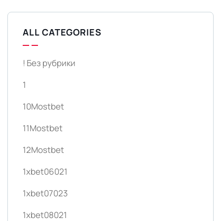
ALL CATEGORIES
! Без рубрики
1
10Mostbet
11Mostbet
12Mostbet
1xbet06021
1xbet07023
1xbet08021