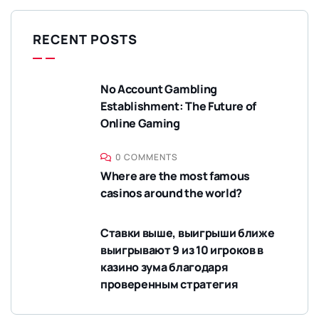
RECENT POSTS
No Account Gambling
Establishment: The Future of
Online Gaming
0 COMMENTS
Where are the most famous
casinos around the world?
Ставки выше, выигрыши ближе
выигрывают 9 из 10 игроков в
казино зума благодаря
проверенным стратегия