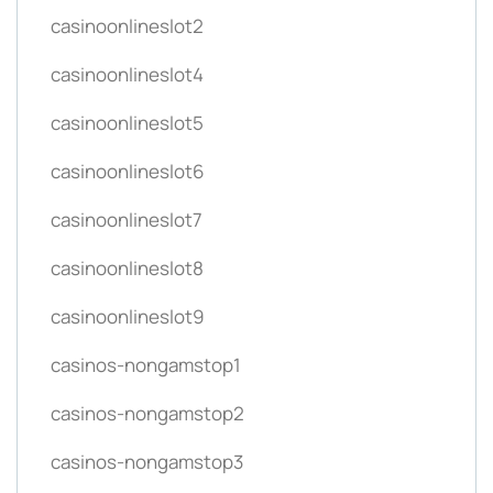
casinoonlineslot2
casinoonlineslot4
casinoonlineslot5
casinoonlineslot6
casinoonlineslot7
casinoonlineslot8
casinoonlineslot9
casinos-nongamstop1
casinos-nongamstop2
casinos-nongamstop3