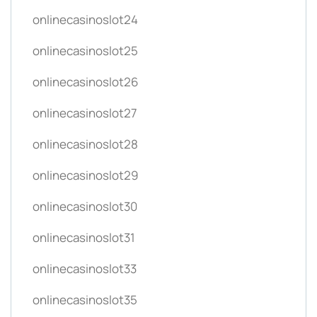
onlinecasinoslot24
onlinecasinoslot25
onlinecasinoslot26
onlinecasinoslot27
onlinecasinoslot28
onlinecasinoslot29
onlinecasinoslot30
onlinecasinoslot31
onlinecasinoslot33
onlinecasinoslot35