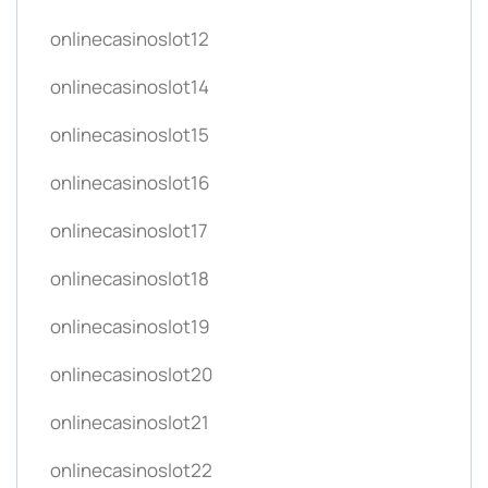
onlinecasinoslot12
onlinecasinoslot14
onlinecasinoslot15
onlinecasinoslot16
onlinecasinoslot17
onlinecasinoslot18
onlinecasinoslot19
onlinecasinoslot20
onlinecasinoslot21
onlinecasinoslot22