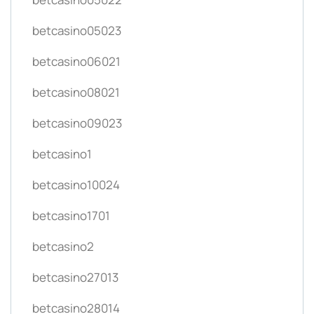
betcasino05023
betcasino06021
betcasino08021
betcasino09023
betcasino1
betcasino10024
betcasino1701
betcasino2
betcasino27013
betcasino28014