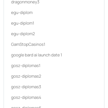
dragonmoney3
egu-diplom
egu-diplom1
egu-diplom2
GamStopCasinos1
google bard ai launch date 1
gosz-diplomas1
gosz-diplomas2
gosz-diplomas3
gosz-diplomas4
gosz-diplomas6