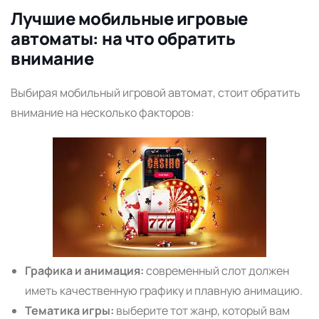
Лучшие мобильные игровые
автоматы: на что обратить
внимание
Выбирая мобильный игровой автомат, стоит обратить
внимание на несколько факторов:
Графика и анимация:
современный слот должен
иметь качественную графику и плавную анимацию.
Тематика игры:
выберите тот жанр, который вам