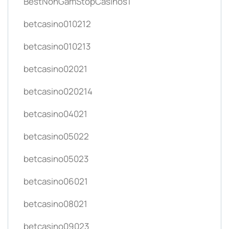
BestNonGamStopCasinos1
betcasino010212
betcasino010213
betcasino02021
betcasino020214
betcasino04021
betcasino05022
betcasino05023
betcasino06021
betcasino08021
betcasino09023