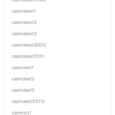
casinobest1
casinobest2
casinobest3
casinobest30012
casinobest31011
casinobet1
casinobet2
casinobet3
casinobet310110
casinocz1