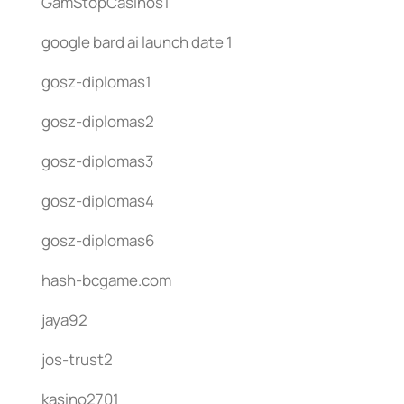
GamStopCasinos1
google bard ai launch date 1
gosz-diplomas1
gosz-diplomas2
gosz-diplomas3
gosz-diplomas4
gosz-diplomas6
hash-bcgame.com
jaya92
jos-trust2
kasino2701