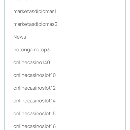
marketasdiplomas1
marketasdiplomas2
News
notongamstop3
onlinecasino1401
onlinecasinoslot10
onlinecasinoslot12
onlinecasinoslot14
onlinecasinoslot15
onlinecasinoslot16