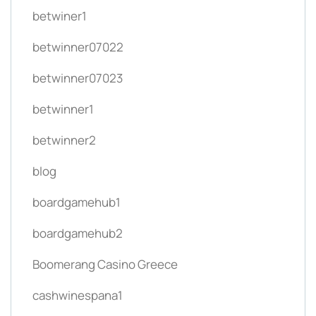
betwiner1
betwinner07022
betwinner07023
betwinner1
betwinner2
blog
boardgamehub1
boardgamehub2
Boomerang Casino Greece
cashwinespana1