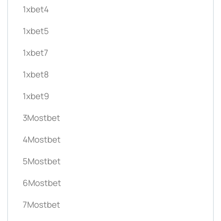
1xbet4
1xbet5
1xbet7
1xbet8
1xbet9
3Mostbet
4Mostbet
5Mostbet
6Mostbet
7Mostbet