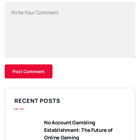
RECENT POSTS
No Account Gambling
Establishment: The Future of
Online Gaming