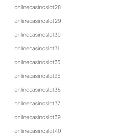
onlinecasinoslot28
onlinecasinoslot29
onlinecasinoslot30
onlinecasinoslot31
onlinecasinoslot33
onlinecasinoslot35
onlinecasinoslot36
onlinecasinoslot37
onlinecasinoslot39
onlinecasinoslot40