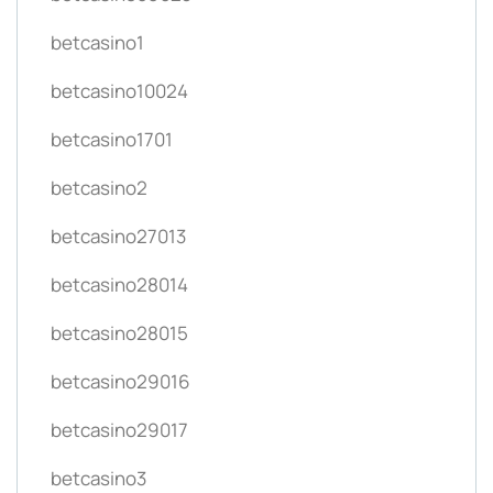
betcasino1
betcasino10024
betcasino1701
betcasino2
betcasino27013
betcasino28014
betcasino28015
betcasino29016
betcasino29017
betcasino3