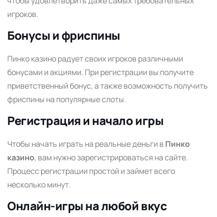
чтобы удовлетворить даже самых требовательных
игроков.
Бонусы и фриспины
Пинко казино радует своих игроков различными
бонусами и акциями. При регистрации вы получите
приветственный бонус, а также возможность получить
фриспины на популярные слоты.
Регистрация и начало игры
Чтобы начать играть на реальные деньги в
Пинко
казино
, вам нужно зарегистрироваться на сайте.
Процесс регистрации простой и займет всего
несколько минут.
Онлайн-игры на любой вкус