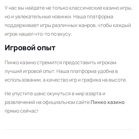
У нас вы найдете не только классические казино игры,
но и увлекательные новинки. Наша платформа
поддерживает игры различных жанров, чтобы каждый
игрок нашел что-то по вкусу.
Игровой опыт
Пинко казино стремится предоставить игрокам
лучший игровой опыт. Наша платформа удобна в
использовании, а качество игр и графика на высоте.
Не упустите шанс окунуться в мир азарта и
развлечений на официальном сайте
Пинко казино
прямо сейчас!