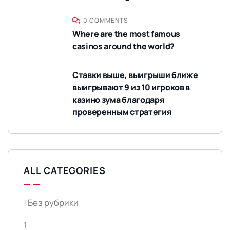
0 COMMENTS
Where are the most famous
casinos around the world?
Ставки выше, выигрыши ближе
выигрывают 9 из 10 игроков в
казино зума благодаря
проверенным стратегия
ALL CATEGORIES
! Без рубрики
1