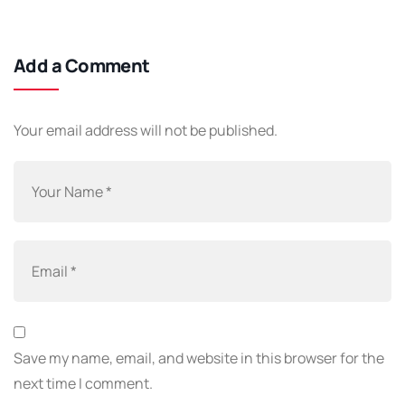
Add a Comment
Your email address will not be published.
Save my name, email, and website in this browser for the
next time I comment.