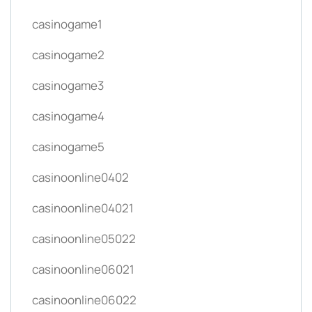
casinogame1
casinogame2
casinogame3
casinogame4
casinogame5
casinoonline0402
casinoonline04021
casinoonline05022
casinoonline06021
casinoonline06022