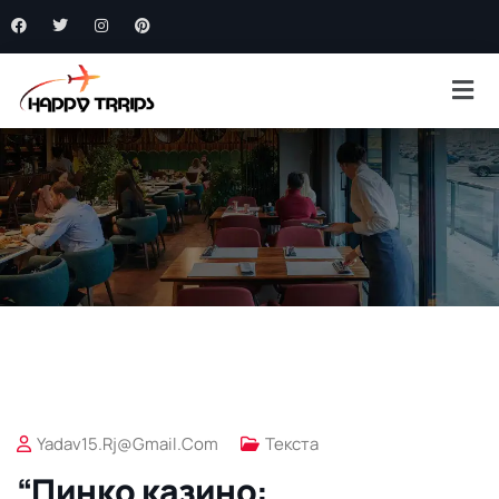
Yadav15.rj@gmail.com
Текста
“Пинко казино: