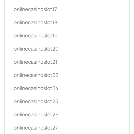
onlinecasinoslot17
onlinecasinoslot18
onlinecasinoslot19
onlinecasinoslot20
onlinecasinoslot21
onlinecasinoslot22
onlinecasinoslot24
onlinecasinoslot25
onlinecasinoslot26
onlinecasinoslot27