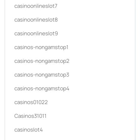
casinoonlineslot7
casinoonlineslot8
casinoonlineslot9
casinos-nongamstop1
casinos-nongamstop2
casinos-nongamstop3
casinos-nongamstop4
casinos01022
Casinos31011
casinoslot4