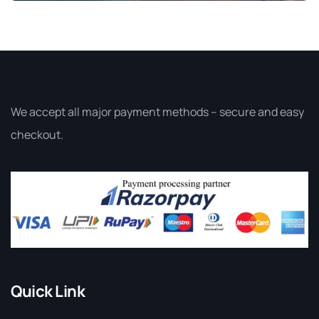
We accept all major payment methods – secure and easy
checkout.
Quick Link