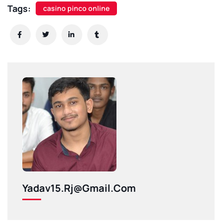
Tags:
casino pinco online
Yadav15.rj@gmail.com