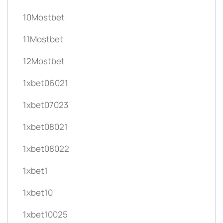
10Mostbet
11Mostbet
12Mostbet
1xbet06021
1xbet07023
1xbet08021
1xbet08022
1xbet1
1xbet10
1xbet10025