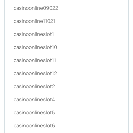
casinoonline09022
casinoonline11021
casinoonlineslot1
casinoonlineslot10
casinoonlineslot11
casinoonlineslot12
casinoonlineslot2
casinoonlineslot4
casinoonlineslot5
casinoonlineslot6