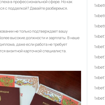
успеха в профессиональной сфере. Но как
1xbet
ся с подделкой? Давайте разберемся.
1xbet
1xbe
овании не только подтверждает вашу
1xbet
более высокие должности и зарплаты. В наше
иплома, даже если работа не требует
1xbet
тся визитной карточкой специалиста.
1xbet
1xbet
1xbet
1xbet
1xbet