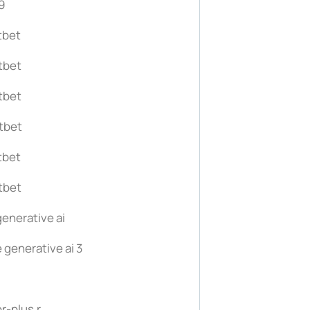
9
tbet
tbet
tbet
tbet
tbet
tbet
generative ai
 generative ai 3
r-plus.r