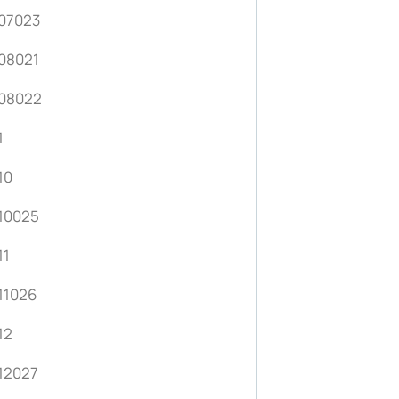
07023
08021
t08022
1
10
10025
11
11026
12
12027