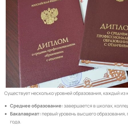
Существует несколько уровней образования, каждый из 
Среднее образование:
завершается в школах, колле
Бакалавриат:
первый уровень высшего образования, 
года.