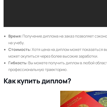
Время:
Получение диплома на заказ позволяет сэконо
на учебу.
Стоимость:
Хотя цена на диплом может показаться в
может окупиться через более высокие заработки.
Гибкость:
Вы можете получить диплом в любой област
профессиональную траекторию.
Как купить диплом?