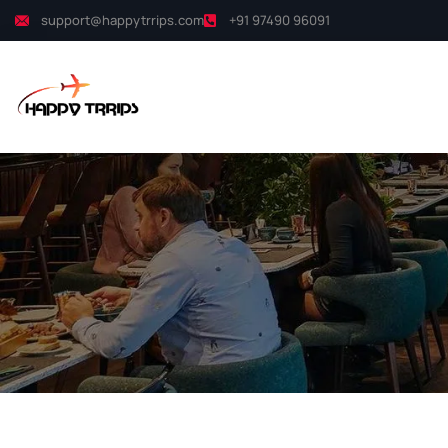
support@happytrrips.com
+91 97490 96091