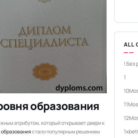
ALL 
! Без
1
10Mo
ровня образования
11Mos
12Mo
жным атрибутом, который открывает двери к
1xbet
я образования
стало популярным решением