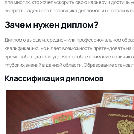
для многих, кто хочет ускорить свою карьеру и достичь 
выбрать надежного поставщика дипломов и не столкнуть
Зачем нужен диплом?
Диплом о высшем, среднем или профессиональном образ
квалификацию, но и дает возможность претендовать на 
время работодатель уделяет особое внимание наличию д
глубоких знаний в данной области. Образование станови
Классификация дипломов