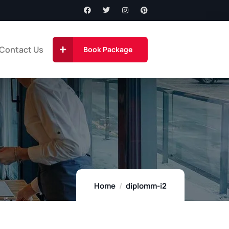
Contact Us
Book Package
Home
diplomm-i2