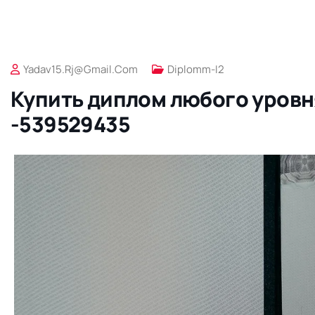
Yadav15.rj@gmail.com
Diplomm-I2
Купить диплом любого уровн
-539529435