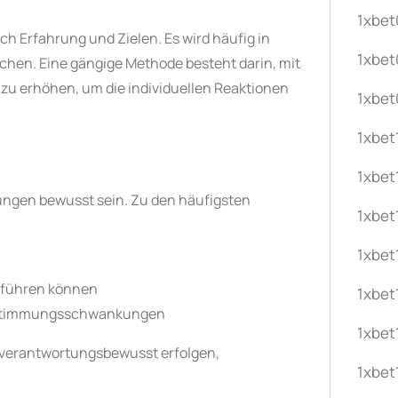
1xbet
ch Erfahrung und Zielen. Es wird häufig in
1xbet
hen. Eine gängige Methode besteht darin, mit
 zu erhöhen, um die individuellen Reaktionen
1xbe
1xbet
1xbet
kungen bewusst sein. Zu den häufigsten
1xbet
1xbet
 führen können
1xbet
r Stimmungsschwankungen
1xbet
d verantwortungsbewusst erfolgen,
1xbet