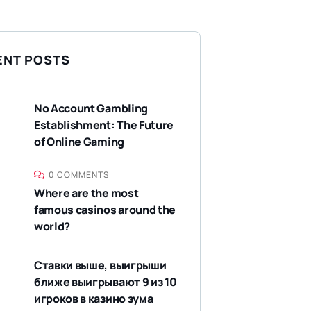
ENT POSTS
No Account Gambling
Establishment: The Future
of Online Gaming
0 COMMENTS
Where are the most
famous casinos around the
world?
Ставки выше, выигрыши
ближе выигрывают 9 из 10
игроков в казино зума