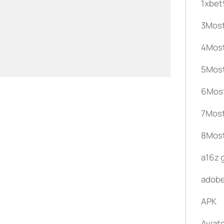
1xbet
3Mos
4Mos
5Mos
6Mos
7Mos
8Mos
a16z 
adobe
APK
Aviato