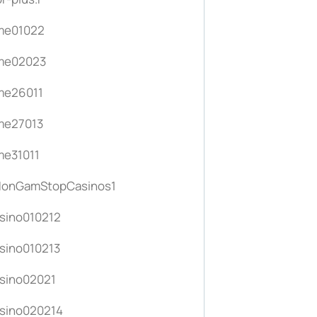
me01022
me02023
me26011
me27013
me31011
NonGamStopCasinos1
sino010212
sino010213
sino02021
sino020214