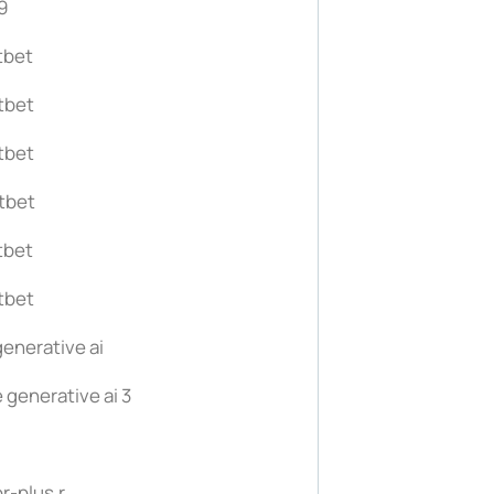
9
tbet
tbet
tbet
tbet
tbet
tbet
generative ai
 generative ai 3
r-plus.r