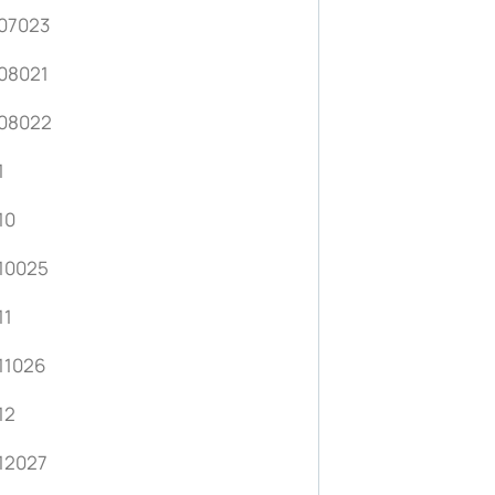
07023
08021
t08022
1
10
10025
11
11026
12
12027