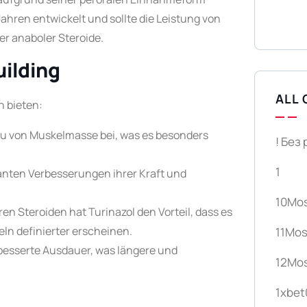
Jahren entwickelt und sollte die Leistung von
r anaboler Steroide.
uilding
ALL 
n bieten:
au von Muskelmasse bei, was es besonders
! Без
1
anten Verbesserungen ihrer Kraft und
10Mo
en Steroiden hat Turinazol den Vorteil, dass es
ln definierter erscheinen.
11Mos
besserte Ausdauer, was längere und
12Mo
1xbet