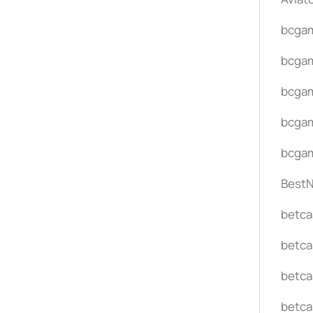
bcga
bcga
bcga
bcga
bcga
Best
betca
betca
betca
betca