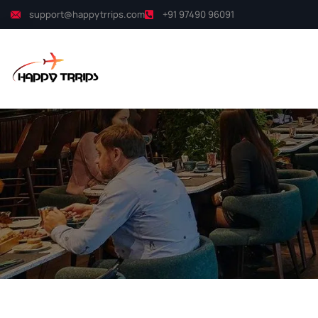
support@happytrrips.com
+91 97490 96091