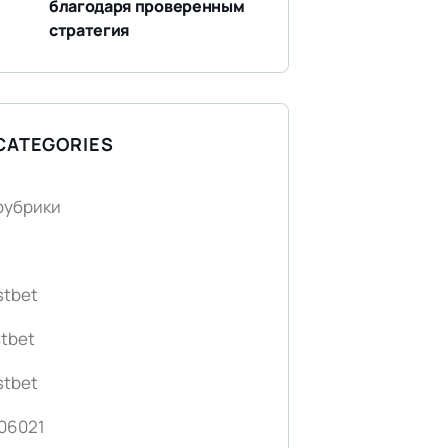
благодаря проверенным
стратегия
CATEGORIES
 рубрики
stbet
tbet
stbet
06021