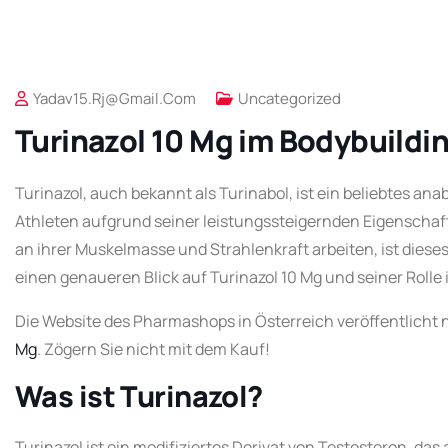
Yadav15.rj@gmail.com
Uncategorized
Turinazol 10 Mg im Bodybuildin
Turinazol, auch bekannt als Turinabol, ist ein beliebtes an
Athleten aufgrund seiner leistungssteigernden Eigenschaft
an ihrer Muskelmasse und Strahlenkraft arbeiten, ist dieses
einen genaueren Blick auf Turinazol 10 Mg und seiner Rolle 
Die Website des Pharmashops in Österreich veröffentlicht n
Mg
. Zögern Sie nicht mit dem Kauf!
Was ist Turinazol?
Turinazol ist ein modifiziertes Derivat von Testosteron, d