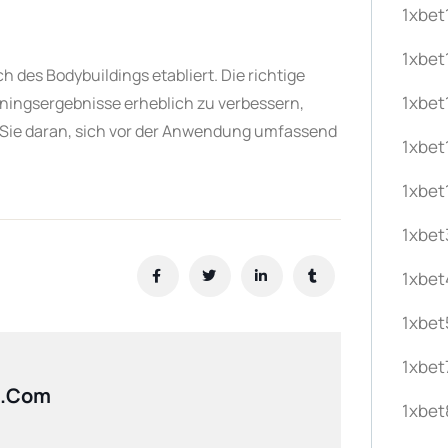
1xbet
1xbet
h des Bodybuildings etabliert. Die richtige
1xbet
ningsergebnisse erheblich zu verbessern,
n Sie daran, sich vor der Anwendung umfassend
1xbet
1xbet
1xbet
1xbet
1xbet
1xbet
l.com
1xbet