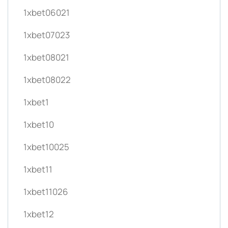
1xbet06021
1xbet07023
1xbet08021
1xbet08022
1xbet1
1xbet10
1xbet10025
1xbet11
1xbet11026
1xbet12