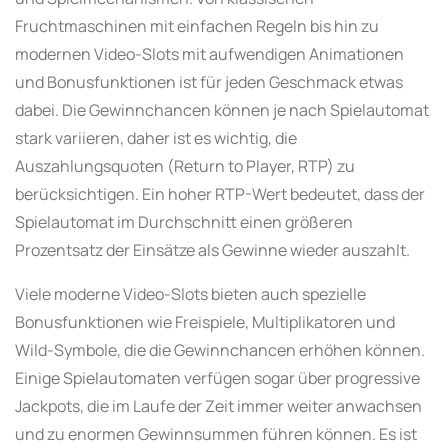
Fruchtmaschinen mit einfachen Regeln bis hin zu
modernen Video-Slots mit aufwendigen Animationen
und Bonusfunktionen ist für jeden Geschmack etwas
dabei. Die Gewinnchancen können je nach Spielautomat
stark variieren, daher ist es wichtig, die
Auszahlungsquoten (Return to Player, RTP) zu
berücksichtigen. Ein hoher RTP-Wert bedeutet, dass der
Spielautomat im Durchschnitt einen größeren
Prozentsatz der Einsätze als Gewinne wieder auszahlt.
Viele moderne Video-Slots bieten auch spezielle
Bonusfunktionen wie Freispiele, Multiplikatoren und
Wild-Symbole, die die Gewinnchancen erhöhen können.
Einige Spielautomaten verfügen sogar über progressive
Jackpots, die im Laufe der Zeit immer weiter anwachsen
und zu enormen Gewinnsummen führen können. Es ist