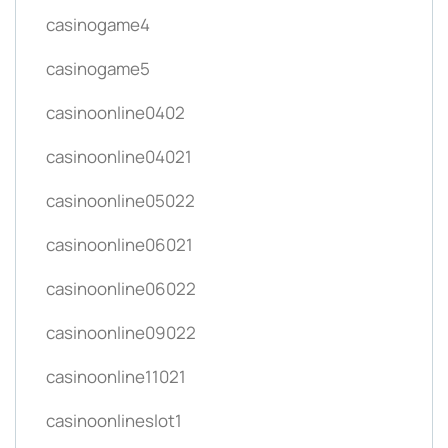
casinogame4
casinogame5
casinoonline0402
casinoonline04021
casinoonline05022
casinoonline06021
casinoonline06022
casinoonline09022
casinoonline11021
casinoonlineslot1