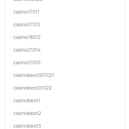
casino17011
casino17012
casino18012
casino21014
casino21015
casinobest007021
casinobest01022
casinobest1
casinobest2
casinobest3