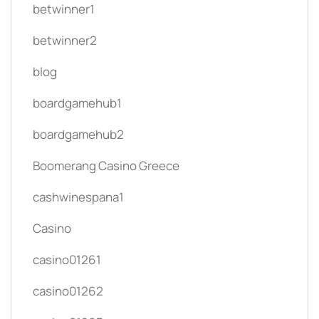
betwinner1
betwinner2
blog
boardgamehub1
boardgamehub2
Boomerang Casino Greece
cashwinespana1
Casino
casino01261
casino01262