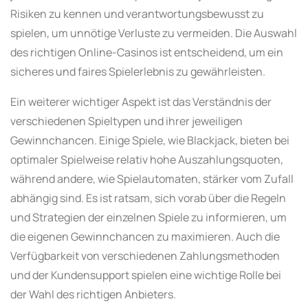
Risiken zu kennen und verantwortungsbewusst zu
spielen, um unnötige Verluste zu vermeiden. Die Auswahl
des richtigen Online-Casinos ist entscheidend, um ein
sicheres und faires Spielerlebnis zu gewährleisten.
Ein weiterer wichtiger Aspekt ist das Verständnis der
verschiedenen Spieltypen und ihrer jeweiligen
Gewinnchancen. Einige Spiele, wie Blackjack, bieten bei
optimaler Spielweise relativ hohe Auszahlungsquoten,
während andere, wie Spielautomaten, stärker vom Zufall
abhängig sind. Es ist ratsam, sich vorab über die Regeln
und Strategien der einzelnen Spiele zu informieren, um
die eigenen Gewinnchancen zu maximieren. Auch die
Verfügbarkeit von verschiedenen Zahlungsmethoden
und der Kundensupport spielen eine wichtige Rolle bei
der Wahl des richtigen Anbieters.