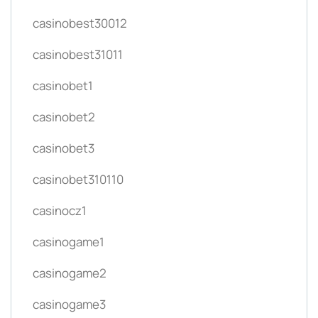
casinobest30012
casinobest31011
casinobet1
casinobet2
casinobet3
casinobet310110
casinocz1
casinogame1
casinogame2
casinogame3