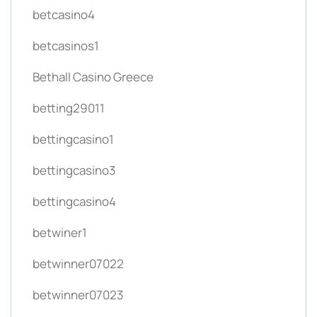
betcasino4
betcasinos1
Bethall Casino Greece
betting29011
bettingcasino1
bettingcasino3
bettingcasino4
betwiner1
betwinner07022
betwinner07023