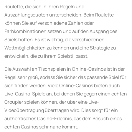
Roulette, die sich in ihren Regeln und
Auszahlungsquoten unterscheiden. Beim Roulette
können Sie auf verschiedene Zahlen oder
Farbkombinationen setzen und auf den Ausgang des
Spiels hoffen. Es ist wichtig, die verschiedenen
Wettmöglichkeiten zu kennen und eine Strategie zu
entwickeln, die zu Ihrem Spielstil passt.
Die Auswahl an Tischspielen in Online-Casinos ist in der
Regel sehr groß, sodass Sie sicher das passende Spiel für
sich finden werden. Viele Online-Casinos bieten auch
Live-Casino-Spiele an, bei denen Sie gegen einen echten
Croupier spielen können, der über eine Live-
Videoübertragung übertragen wird. Dies sorgt für ein
authentisches Casino-Erlebnis, das dem Besuch eines
echten Casinos sehr nahe kommt.