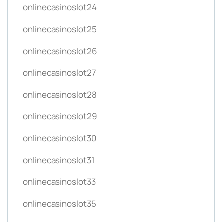
onlinecasinoslot24
onlinecasinoslot25
onlinecasinoslot26
onlinecasinoslot27
onlinecasinoslot28
onlinecasinoslot29
onlinecasinoslot30
onlinecasinoslot31
onlinecasinoslot33
onlinecasinoslot35