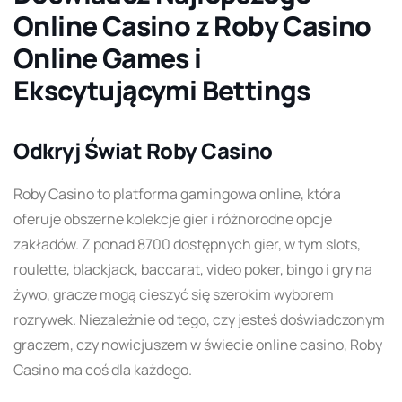
Online Casino z Roby Casino
Online Games i
Ekscytującymi Bettings
Odkryj Świat Roby Casino
Roby Casino to platforma gamingowa online, która
oferuje obszerne kolekcje gier i różnorodne opcje
zakładów. Z ponad 8700 dostępnych gier, w tym slots,
roulette, blackjack, baccarat, video poker, bingo i gry na
żywo, gracze mogą cieszyć się szerokim wyborem
rozrywek. Niezależnie od tego, czy jesteś doświadczonym
graczem, czy nowicjuszem w świecie online casino, Roby
Casino ma coś dla każdego.