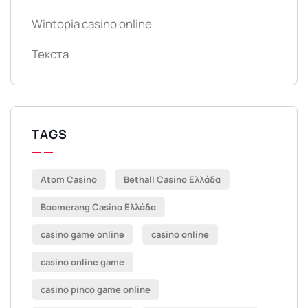
Wintopia casino online
Текста
TAGS
Atom Casino
Bethall Casino Ελλάδα
Boomerang Casino Ελλάδα
casino game online
casino online
casino online game
casino pinco game online