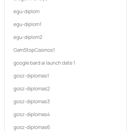
egu-diplom
egu-diplom1
egu-diplom2
GamStopCasinos1
google bard ai launch date 1
gosz-diplomas1
gosz-diplomas2
gosz-diplomas3
gosz-diplomas4
gosz-diplomas6