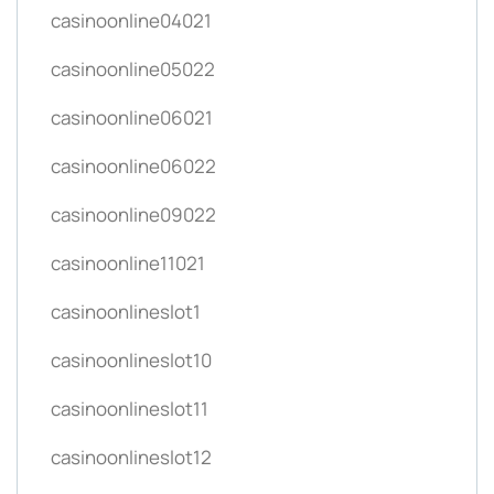
casinoonline04021
casinoonline05022
casinoonline06021
casinoonline06022
casinoonline09022
casinoonline11021
casinoonlineslot1
casinoonlineslot10
casinoonlineslot11
casinoonlineslot12