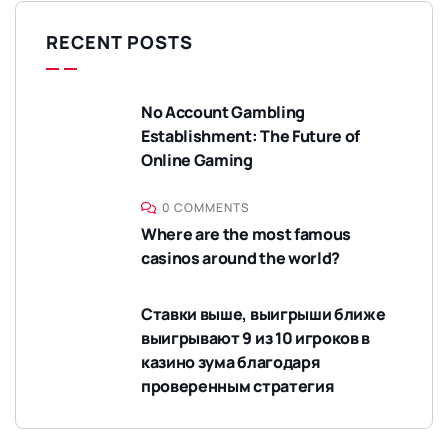
RECENT POSTS
No Account Gambling
Establishment: The Future of
Online Gaming
0 COMMENTS
Where are the most famous
casinos around the world?
Ставки выше, выигрыши ближе
выигрывают 9 из 10 игроков в
казино зума благодаря
проверенным стратегия