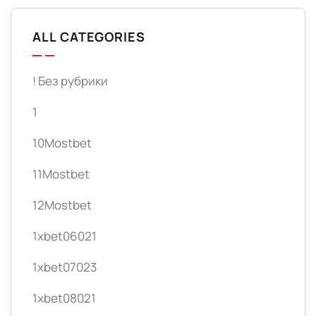
ALL CATEGORIES
! Без рубрики
1
10Mostbet
11Mostbet
12Mostbet
1xbet06021
1xbet07023
1xbet08021