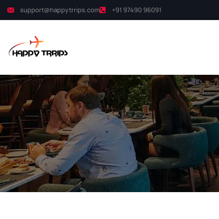
support@happytrrips.com
+91 97490 96091