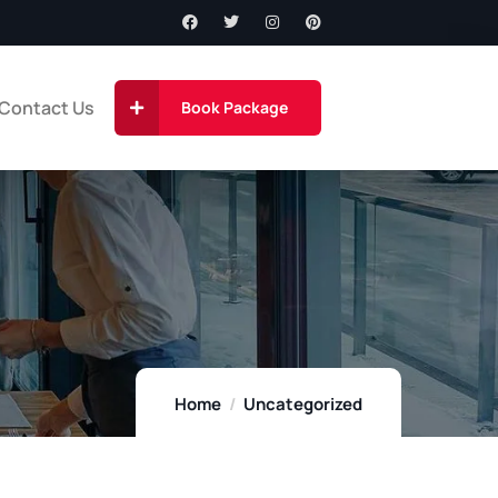
Contact Us
Book Package
Home
Uncategorized