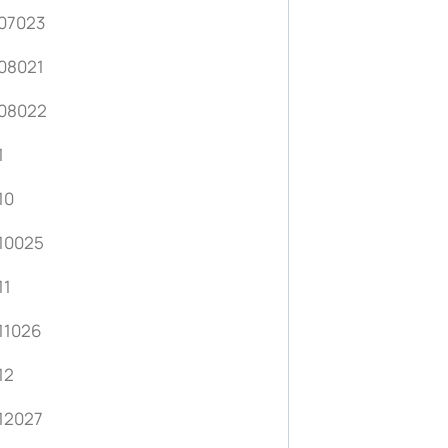
07023
08021
t08022
1
10
10025
11
11026
12
12027