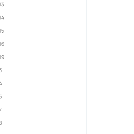
13
14
15
16
19
3
4
5
7
8