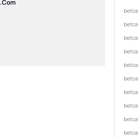
l.com
betca
betca
betca
betca
betca
betca
betca
betca
betca
betca