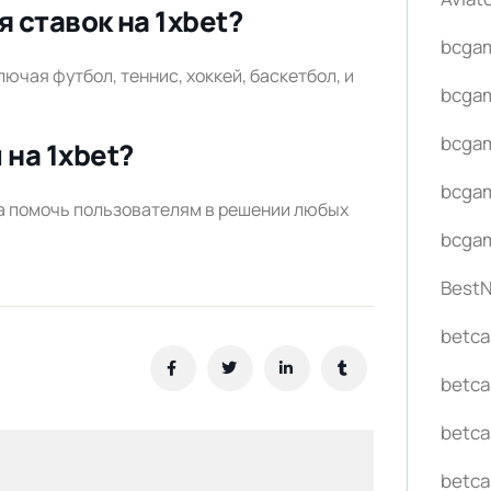
 ставок на 1xbet?
bcga
лючая футбол, теннис, хоккей, баскетбол, и
bcga
bcga
 на 1xbet?
bcga
ва помочь пользователям в решении любых
bcga
Best
betca
betca
betca
betca