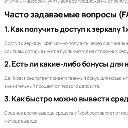
отличным выбором, учитывая все предложенные преим
Часто задаваемые вопросы (F
1. Как получить доступ к зеркалу 1
Доступ к зеркалу 1xbet можно получить через оригиналь
ссылкам, которые иногда публикуются на сторонних рес
2. Есть ли какие-либо бонусы для 
Да, 1xbet предлагает приветственный бонус для новых и
значительный процент от первого депозита.
3. Как быстро можно вывести сред
Среднее время вывода средств с 1xbet составляет от нес
метода вывода.