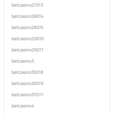
betcasino27013
betcasino28014
betcasino28015
betcasino29016
betcasino29017
betcasino3
betcasino30018
betcasino30019
betcasino310111
betcasino4