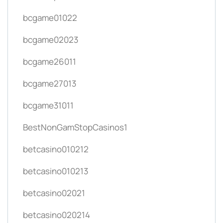
bcgame01022
bcgame02023
bcgame26011
bcgame27013
bcgame31011
BestNonGamStopCasinos1
betcasino010212
betcasino010213
betcasino02021
betcasino020214