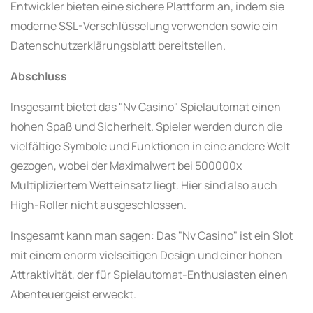
Entwickler bieten eine sichere Plattform an, indem sie
moderne SSL-Verschlüsselung verwenden sowie ein
Datenschutzerklärungsblatt bereitstellen.
Abschluss
Insgesamt bietet das "Nv Casino" Spielautomat einen
hohen Spaß und Sicherheit. Spieler werden durch die
vielfältige Symbole und Funktionen in eine andere Welt
gezogen, wobei der Maximalwert bei 500000x
Multipliziertem Wetteinsatz liegt. Hier sind also auch
High-Roller nicht ausgeschlossen.
Insgesamt kann man sagen: Das "Nv Casino" ist ein Slot
mit einem enorm vielseitigen Design und einer hohen
Attraktivität, der für Spielautomat-Enthusiasten einen
Abenteuergeist erweckt.