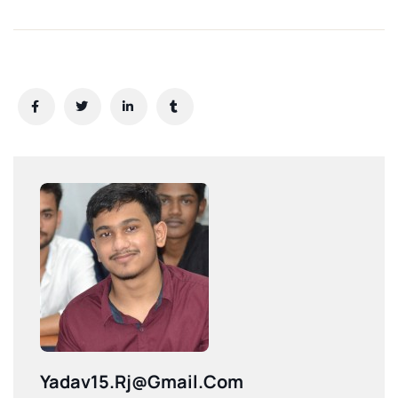
Yadav15.rj@gmail.com