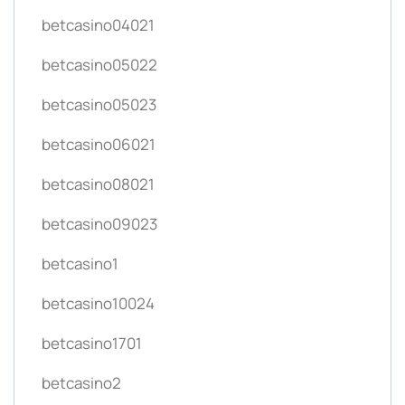
betcasino04021
betcasino05022
betcasino05023
betcasino06021
betcasino08021
betcasino09023
betcasino1
betcasino10024
betcasino1701
betcasino2