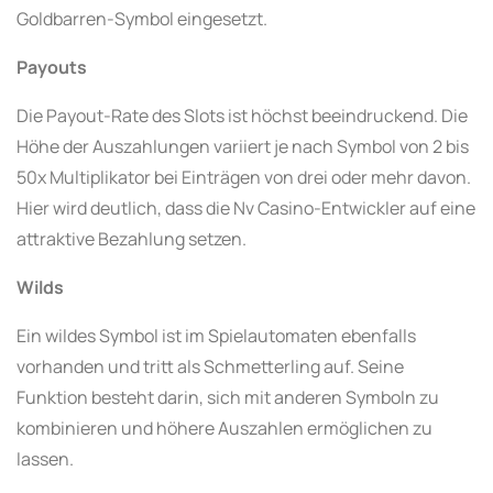
Goldbarren-Symbol eingesetzt.
Payouts
Die Payout-Rate des Slots ist höchst beeindruckend. Die
Höhe der Auszahlungen variiert je nach Symbol von 2 bis
50x Multiplikator bei Einträgen von drei oder mehr davon.
Hier wird deutlich, dass die Nv Casino-Entwickler auf eine
attraktive Bezahlung setzen.
Wilds
Ein wildes Symbol ist im Spielautomaten ebenfalls
vorhanden und tritt als Schmetterling auf. Seine
Funktion besteht darin, sich mit anderen Symboln zu
kombinieren und höhere Auszahlen ermöglichen zu
lassen.