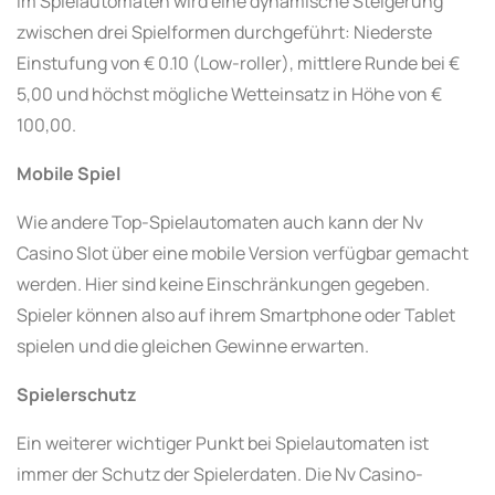
Im Spielautomaten wird eine dynamische Steigerung
zwischen drei Spielformen durchgeführt: Niederste
Einstufung von € 0.10 (Low-roller), mittlere Runde bei €
5,00 und höchst mögliche Wetteinsatz in Höhe von €
100,00.
Mobile Spiel
Wie andere Top-Spielautomaten auch kann der Nv
Casino Slot über eine mobile Version verfügbar gemacht
werden. Hier sind keine Einschränkungen gegeben.
Spieler können also auf ihrem Smartphone oder Tablet
spielen und die gleichen Gewinne erwarten.
Spielerschutz
Ein weiterer wichtiger Punkt bei Spielautomaten ist
immer der Schutz der Spielerdaten. Die Nv Casino-