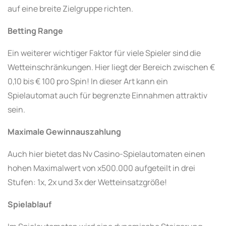
auf eine breite Zielgruppe richten.
Betting Range
Ein weiterer wichtiger Faktor für viele Spieler sind die
Wetteinschränkungen. Hier liegt der Bereich zwischen €
0,10 bis € 100 pro Spin! In dieser Art kann ein
Spielautomat auch für begrenzte Einnahmen attraktiv
sein.
Maximale Gewinnauszahlung
Auch hier bietet das Nv Casino-Spielautomaten einen
hohen Maximalwert von x500.000 aufgeteilt in drei
Stufen: 1x, 2x und 3x der Wetteinsatzgröße!
Spielablauf