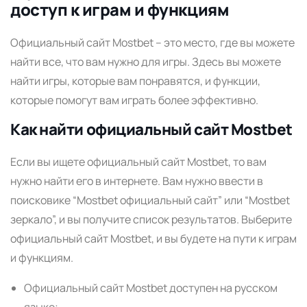
доступ к играм и функциям
Официальный сайт Mostbet – это место, где вы можете
найти все, что вам нужно для игры. Здесь вы можете
найти игры, которые вам понравятся, и функции,
которые помогут вам играть более эффективно.
Как найти официальный сайт Mostbet
Если вы ищете официальный сайт Mostbet, то вам
нужно найти его в интернете. Вам нужно ввести в
поисковике “Mostbet официальный сайт” или “Mostbet
зеркало”, и вы получите список результатов. Выберите
официальный сайт Mostbet, и вы будете на пути к играм
и функциям.
Официальный сайт Mostbet доступен на русском
языке;