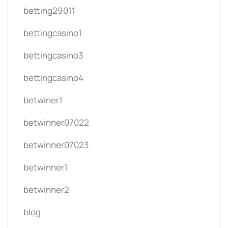
betting29011
bettingcasino1
bettingcasino3
bettingcasino4
betwiner1
betwinner07022
betwinner07023
betwinner1
betwinner2
blog