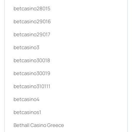
betcasino28015
betcasino29016
betcasino29017
betcasino3
betcasino30018
betcasino30019
betcasino310111
betcasino4
betcasinos1
Bethall Casino Greece