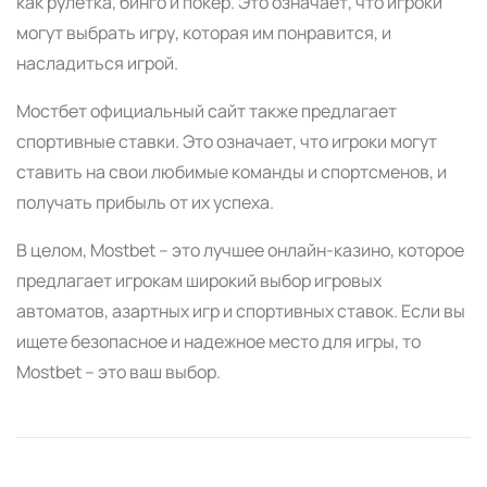
как рулетка, бинго и покер. Это означает, что игроки
могут выбрать игру, которая им понравится, и
насладиться игрой.
Мостбет официальный сайт также предлагает
спортивные ставки. Это означает, что игроки могут
ставить на свои любимые команды и спортсменов, и
получать прибыль от их успеха.
В целом, Mostbet – это лучшее онлайн-казино, которое
предлагает игрокам широкий выбор игровых
автоматов, азартных игр и спортивных ставок. Если вы
ищете безопасное и надежное место для игры, то
Mostbet – это ваш выбор.