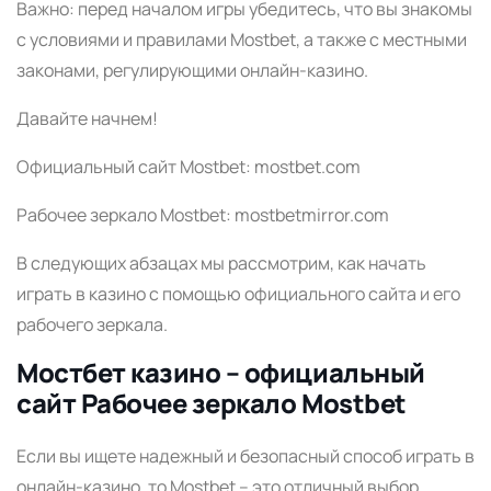
Важно: перед началом игры убедитесь, что вы знакомы
с условиями и правилами Mostbet, а также с местными
законами, регулирующими онлайн-казино.
Давайте начнем!
Официальный сайт Mostbet: mostbet.com
Рабочее зеркало Mostbet: mostbetmirror.com
В следующих абзацах мы рассмотрим, как начать
играть в казино с помощью официального сайта и его
рабочего зеркала.
Мостбет казино – официальный
сайт Рабочее зеркало Mostbet
Если вы ищете надежный и безопасный способ играть в
онлайн-казино, то Mostbet – это отличный выбор.