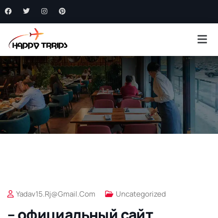
Yadav15.rj@gmail.com
Uncategorized
– официальный сайт