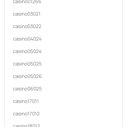
casino01266
casino03021
casino03022
casino04024
casino05024
casino05025
casino05026
casino06025
casino17011
casino17012
casino18012