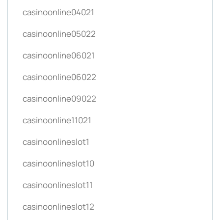
casinoonline04021
casinoonline05022
casinoonline06021
casinoonline06022
casinoonline09022
casinoonline11021
casinoonlineslot1
casinoonlineslot10
casinoonlineslot11
casinoonlineslot12