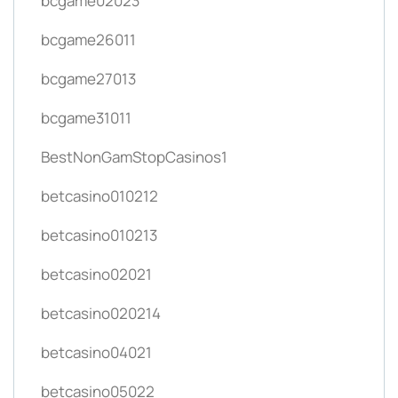
bcgame02023
bcgame26011
bcgame27013
bcgame31011
BestNonGamStopCasinos1
betcasino010212
betcasino010213
betcasino02021
betcasino020214
betcasino04021
betcasino05022