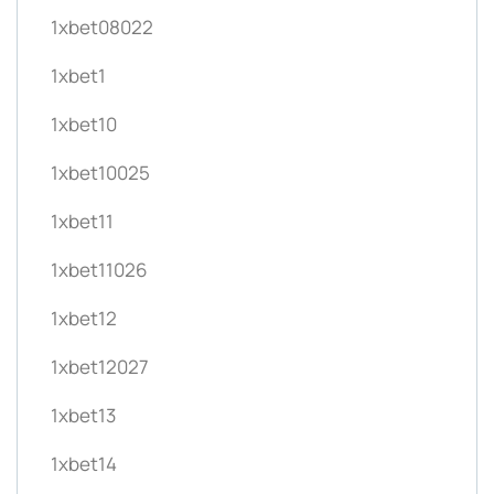
1xbet08022
1xbet1
1xbet10
1xbet10025
1xbet11
1xbet11026
1xbet12
1xbet12027
1xbet13
1xbet14