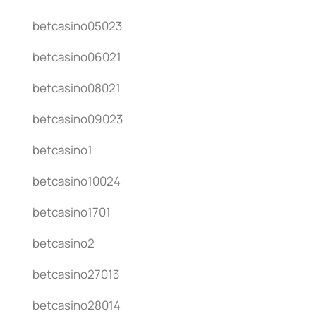
betcasino05023
betcasino06021
betcasino08021
betcasino09023
betcasino1
betcasino10024
betcasino1701
betcasino2
betcasino27013
betcasino28014