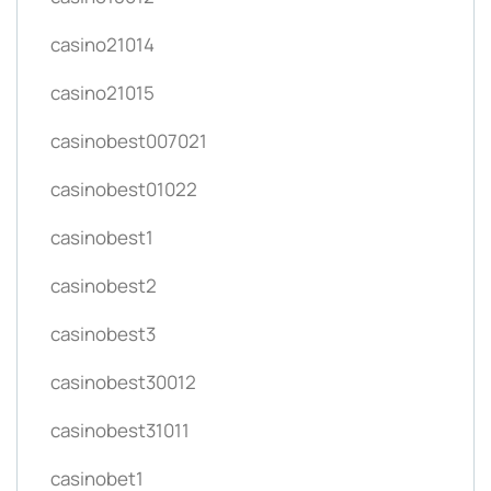
casino21014
casino21015
casinobest007021
casinobest01022
casinobest1
casinobest2
casinobest3
casinobest30012
casinobest31011
casinobet1