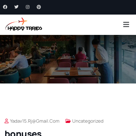
Yadav15.rj@gmail.com
Uncategorized
bonuses