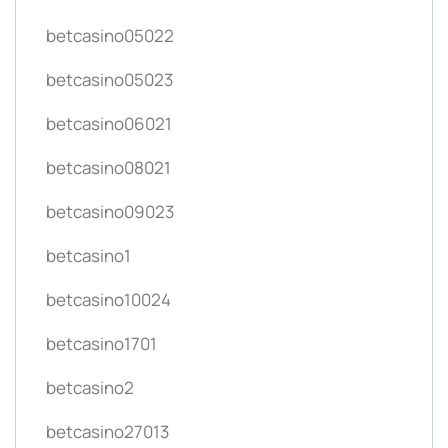
betcasino05022
betcasino05023
betcasino06021
betcasino08021
betcasino09023
betcasino1
betcasino10024
betcasino1701
betcasino2
betcasino27013