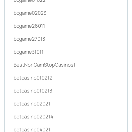
bcgame02023
bcgame26011
bcgame27013
bcgame31011
BestNonGamStopCasinos1
betcasino010212
betcasino010213
betcasino02021
betcasino020214
betcasino04021