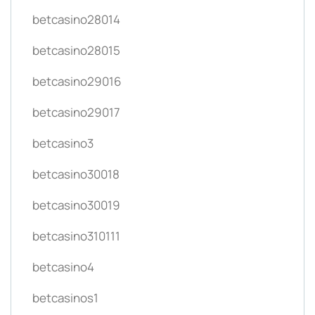
betcasino28014
betcasino28015
betcasino29016
betcasino29017
betcasino3
betcasino30018
betcasino30019
betcasino310111
betcasino4
betcasinos1