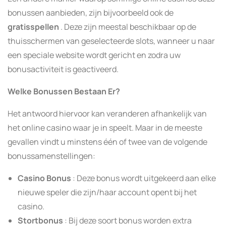
bonussen aanbieden, zijn bijvoorbeeld ook de
gratisspellen
. Deze zijn meestal beschikbaar op de
thuisschermen van geselecteerde slots, wanneer u naar
een speciale website wordt gericht en zodra uw
bonusactiviteit is geactiveerd.
Welke Bonussen Bestaan Er?
Het antwoord hiervoor kan veranderen afhankelijk van
het online casino waar je in speelt. Maar in de meeste
gevallen vindt u minstens één of twee van de volgende
bonussamenstellingen:
Casino Bonus
: Deze bonus wordt uitgekeerd aan elke
nieuwe speler die zijn/haar account opent bij het
casino.
Stortbonus
: Bij deze soort bonus worden extra