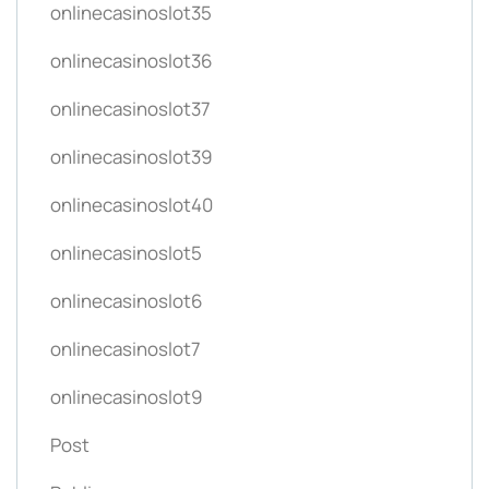
onlinecasinoslot35
onlinecasinoslot36
onlinecasinoslot37
onlinecasinoslot39
onlinecasinoslot40
onlinecasinoslot5
onlinecasinoslot6
onlinecasinoslot7
onlinecasinoslot9
Post