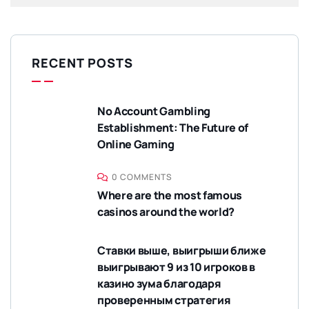
RECENT POSTS
No Account Gambling
Establishment: The Future of
Online Gaming
0 COMMENTS
Where are the most famous
casinos around the world?
Ставки выше, выигрыши ближе
выигрывают 9 из 10 игроков в
казино зума благодаря
проверенным стратегия