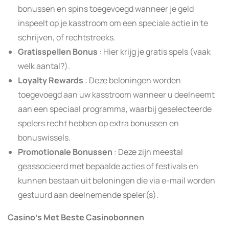
bonussen en spins toegevoegd wanneer je geld
inspeelt op je kasstroom om een speciale actie in te
schrijven, of rechtstreeks.
Gratisspellen Bonus
: Hier krijg je gratis spels (vaak
welk aantal?).
Loyalty Rewards
: Deze beloningen worden
toegevoegd aan uw kasstroom wanneer u deelneemt
aan een speciaal programma, waarbij geselecteerde
spelers recht hebben op extra bonussen en
bonuswissels.
Promotionale Bonussen
: Deze zijn meestal
geassocieerd met bepaalde acties of festivals en
kunnen bestaan uit beloningen die via e-mail worden
gestuurd aan deelnemende speler(s).
Casino’s Met Beste Casinobonnen