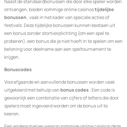
Naast de standaardbonussen die door elke speler worden
ontvangen, bieden sommige online casinos
tijdelijke
bonussen
, vaak in het kader van speciale acties of
festivals. Deze tijdelijke bonussen kunnen bestaan uit
een bonus zonder stortverplichting (om een spel te
proberen), een bonus die je niet hoeft in te spelen om een
beloning voor deelname aan een speltournament te
krijgen.
Bonuscodes
Voorafgaande en aanvullende bonussen worden vaak
uitgekeerd met behulp van
bonus codes
. Een code is
gewoonlijk een combinatie van cijfers of letters die door
spelers moet ingevoerd worden om de bonus uit te
keeren.
Een andere manier waarop sommige online casinos deze