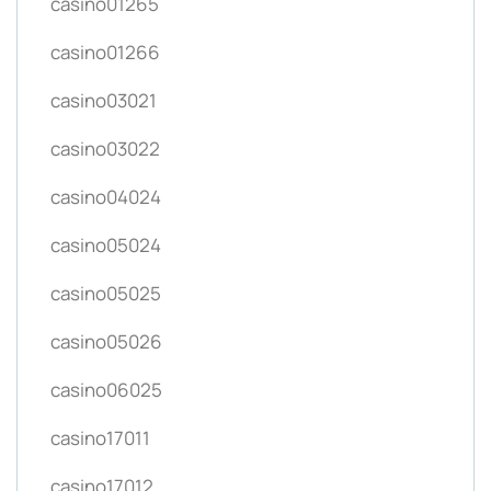
casino01265
casino01266
casino03021
casino03022
casino04024
casino05024
casino05025
casino05026
casino06025
casino17011
casino17012