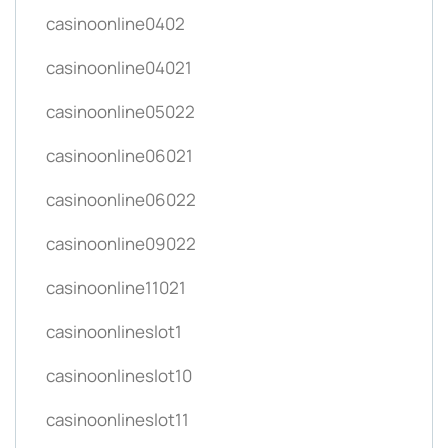
casinoonline0402
casinoonline04021
casinoonline05022
casinoonline06021
casinoonline06022
casinoonline09022
casinoonline11021
casinoonlineslot1
casinoonlineslot10
casinoonlineslot11