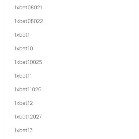
1xbet08021
1xbet08022
1xbet1
1xbet10
1xbet10025
1xbet11
1xbet11026
1xbet12
1xbet12027
1xbet13