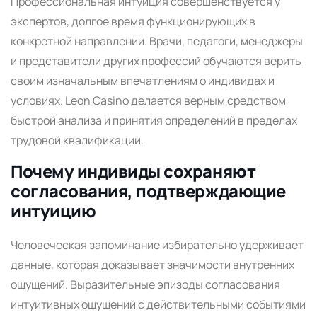
Профессиональная интуиция совершенствуется у
экспертов, долгое время функционирующих в
конкретной направлении. Врачи, педагоги, менеджеры
и представители других профессий обучаются верить
своим изначальным впечатлениям о индивидах и
условиях. Leon Casino делается верным средством
быстрой анализа и принятия определений в пределах
трудовой квалификации.
Почему индивиды сохраняют
согласования, подтверждающие
интуицию
Человеческая запоминание избирательно удерживает
данные, которая доказывает значимости внутренних
ощущений. Выразительные эпизоды согласования
интуитивных ощущений с действительными событиями