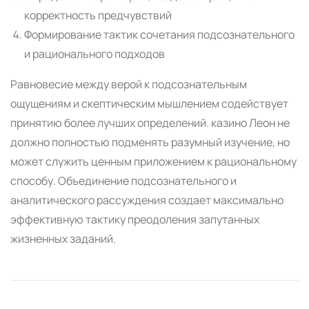
корректность предчувствий
Формирование тактик сочетания подсознательного
и рационального подходов
Равновесие между верой к подсознательным
ощущениям и скептическим мышлением содействует
принятию более лучших определений. казино Леон не
должно полностью подменять разумный изучение, но
может служить ценным приложением к рациональному
способу. Объединение подсознательного и
аналитического рассуждения создает максимально
эффективную тактику преодоления запутанных
жизненных заданий.