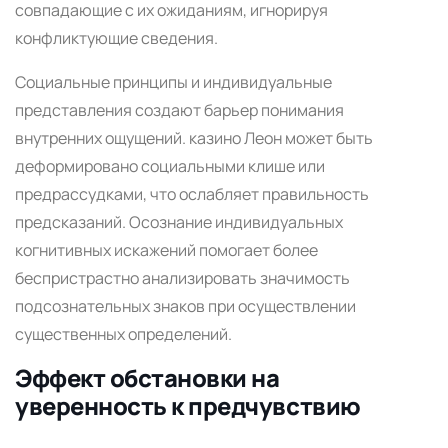
совпадающие с их ожиданиям, игнорируя
конфликтующие сведения.
Социальные принципы и индивидуальные
представления создают барьер понимания
внутренних ощущений. казино Леон может быть
деформировано социальными клише или
предрассудками, что ослабляет правильность
предсказаний. Осознание индивидуальных
когнитивных искажений помогает более
беспристрастно анализировать значимость
подсознательных знаков при осуществлении
существенных определений.
Эффект обстановки на
уверенность к предчувствию