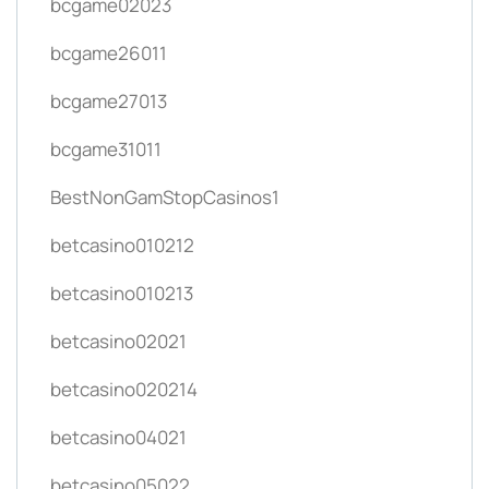
bcgame02023
bcgame26011
bcgame27013
bcgame31011
BestNonGamStopCasinos1
betcasino010212
betcasino010213
betcasino02021
betcasino020214
betcasino04021
betcasino05022