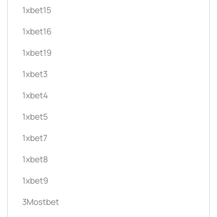
1xbet15
1xbet16
1xbet19
1xbet3
1xbet4
1xbet5
1xbet7
1xbet8
1xbet9
3Mostbet