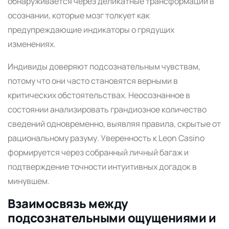
обнаруживается через деликатные трансформации в
осознании, которые мозг толкует как
предупреждающие индикаторы о грядущих
изменениях.
Индивиды доверяют подсознательным чувствам,
потому что они часто становятся верными в
критических обстоятельствах. Неосознанное в
состоянии анализировать грандиозное количество
сведений одновременно, выявляя правила, скрытые от
рациональному разуму. Уверенность к Leon Casino
формируется через собранный личный багаж и
подтверждение точности интуитивных догадок в
минувшем.
Взаимосвязь между
подсознательными ощущениями и