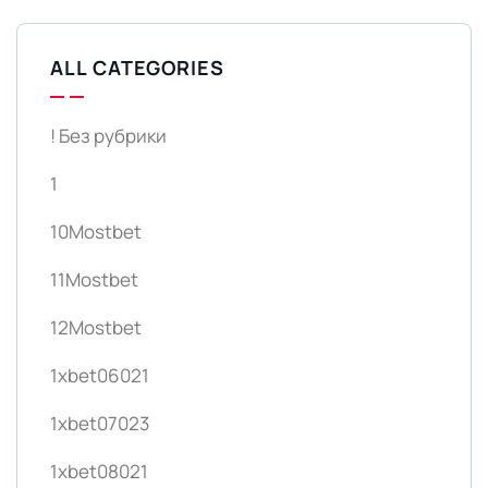
ALL CATEGORIES
! Без рубрики
1
10Mostbet
11Mostbet
12Mostbet
1xbet06021
1xbet07023
1xbet08021