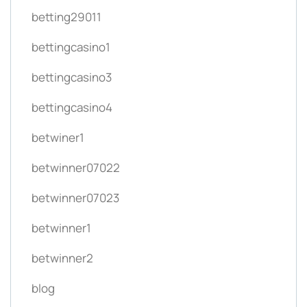
betting29011
bettingcasino1
bettingcasino3
bettingcasino4
betwiner1
betwinner07022
betwinner07023
betwinner1
betwinner2
blog