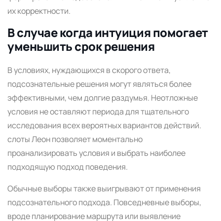
их корректности.
В случае когда интуиция помогает
уменьшить срок решения
В условиях, нуждающихся в скорого ответа,
подсознательные решения могут являться более
эффективными, чем долгие раздумья. Неотложные
условия не оставляют периода для тщательного
исследования всех вероятных вариантов действий.
слоты Леон позволяет моментально
проанализировать условия и выбрать наиболее
подходящую подход поведения.
Обычные выборы также выигрывают от применения
подсознательного подхода. Повседневные выборы,
вроде планирование маршрута или выявление