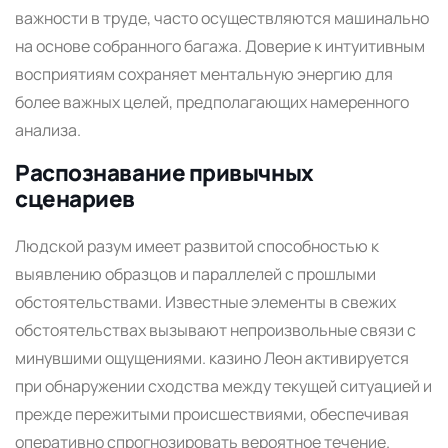
важности в труде, часто осуществляются машинально
на основе собранного багажа. Доверие к интуитивным
восприятиям сохраняет ментальную энергию для
более важных целей, предполагающих намеренного
анализа.
Распознавание привычных
сценариев
Людской разум имеет развитой способностью к
выявлению образцов и параллелей с прошлыми
обстоятельствами. Известные элементы в свежих
обстоятельствах вызывают непроизвольные связи с
минувшими ощущениями. казино Леон активируется
при обнаружении сходства между текущей ситуацией и
прежде пережитыми происшествиями, обеспечивая
оперативно спрогнозировать вероятное течение.