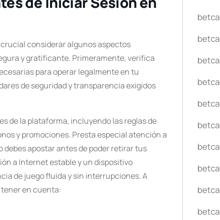
es de Iniciar Sesión en
betca
betca
 crucial considerar algunos aspectos
gura y gratificante. Primeramente, verifica
betca
necesarias para operar legalmente en tu
betca
ndares de seguridad y transparencia exigidos
betca
es de la plataforma, incluyendo las reglas de
betca
 bonos y promociones. Presta especial atención a
betca
 debes apostar antes de poder retirar tus
n a Internet estable y un dispositivo
betca
ia de juego fluida y sin interrupciones. A
 tener en cuenta:
betca
betca