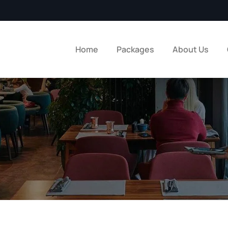
Home
Packages
About Us