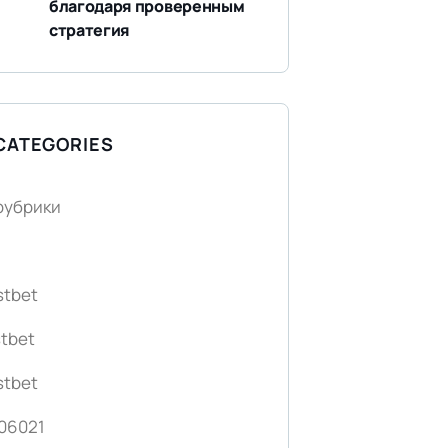
благодаря проверенным
стратегия
CATEGORIES
 рубрики
stbet
tbet
stbet
06021