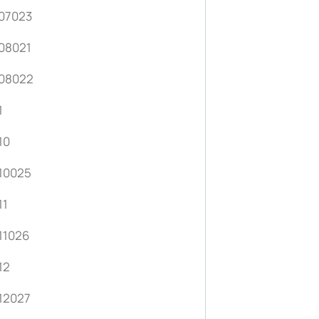
07023
08021
t08022
1
10
10025
11
11026
12
12027