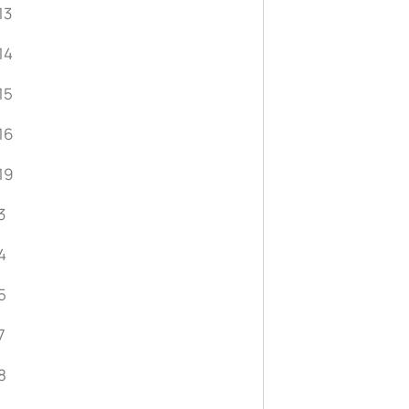
13
14
15
16
19
3
4
5
7
8