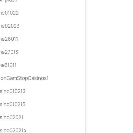
me01022
me02023
me26011
me27013
me31011
NonGamStopCasinos1
sino010212
sino010213
sino02021
sino020214