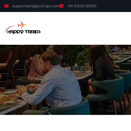
support@happytrrips.com
+91 97490 96091