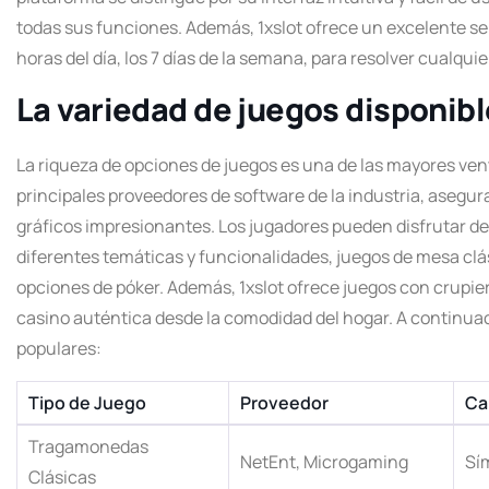
todas sus funciones. Además, 1xslot ofrece un excelente serv
horas del día, los 7 días de la semana, para resolver cualqu
La variedad de juegos disponibl
La riqueza de opciones de juegos es una de las mayores vent
principales proveedores de software de la industria, asegur
gráficos impresionantes. Los jugadores pueden disfrutar 
diferentes temáticas y funcionalidades, juegos de mesa clási
opciones de póker. Además, 1xslot ofrece juegos con crupie
casino auténtica desde la comodidad del hogar. A continua
populares:
Tipo de Juego
Proveedor
Ca
Tragamonedas
NetEnt, Microgaming
Sím
Clásicas