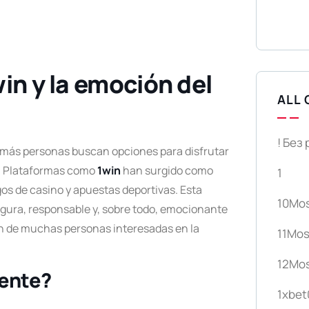
in y la emoción del
ALL 
! Без
z más personas buscan opciones para disfrutar
s. Plataformas como
1win
han surgido como
1
os de casino y apuestas deportivas. Esta
10Mo
gura, responsable y, sobre todo, emocionante
ón de muchas personas interesadas en la
11Mos
12Mo
rente?
1xbet