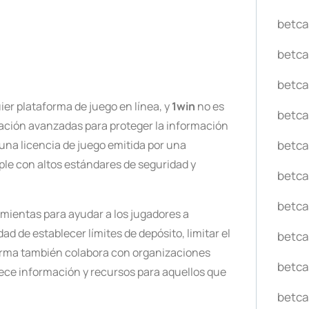
betca
betca
betca
ier plataforma de juego en línea, y
1win
no es
betca
tación avanzadas para proteger la información
una licencia de juego emitida por una
betca
ple con altos estándares de seguridad y
betca
betca
mientas para ayudar a los jugadores a
dad de establecer límites de depósito, limitar el
betca
forma también colabora con organizaciones
betca
frece información y recursos para aquellos que
betca