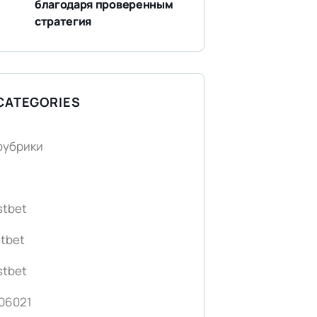
благодаря проверенным
стратегия
CATEGORIES
 рубрики
stbet
tbet
stbet
06021