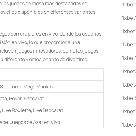
re los juegos de mesa más destacados se
1xbet
dos ellos disponibles en diferentes variantes
1xbet
1xbet
egos con crupieres en vivo, donde los usuarios
sión en vivo, lo que proporciona una
1xbet
incluyen juegos innovadores, como los juegos
1xbet
ma diferente y emocionante de divertirse.
1xbet
1xbet
 Starburst, Mega Moolah
1xbet
eta, Póker, Baccarat
, Live Roulette, Live Baccarat
1xbet
ade, Juegos de Azar en Vivo
1xbet