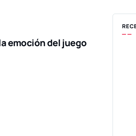
REC
 la emoción del juego