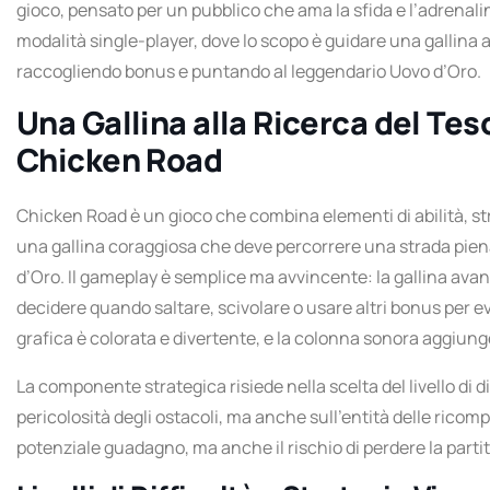
gioco, pensato per un pubblico che ama la sfida e l’adrenali
modalità single-player, dove lo scopo è guidare una gallina at
raccogliendo bonus e puntando al leggendario Uovo d’Oro.
Una Gallina alla Ricerca del Te
Chicken Road
Chicken Road è un gioco che combina elementi di abilità, stra
una gallina coraggiosa che deve percorrere una strada piena
d’Oro. Il gameplay è semplice ma avvincente: la gallina av
decidere quando saltare, scivolare o usare altri bonus per evit
grafica è colorata e divertente, e la colonna sonora aggiunge
La componente strategica risiede nella scelta del livello di di
pericolosità degli ostacoli, ma anche sull’entità delle ricompe
potenziale guadagno, ma anche il rischio di perdere la partit