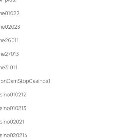
me01022
me02023
me26011
me27013
me31011
NonGamStopCasinos1
sino010212
sino010213
sino02021
sino020214