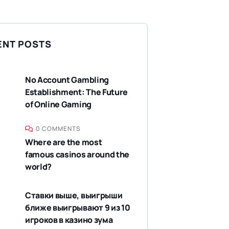
ENT POSTS
No Account Gambling
Establishment: The Future
of Online Gaming
0 COMMENTS
Where are the most
famous casinos around the
world?
Ставки выше, выигрыши
ближе выигрывают 9 из 10
игроков в казино зума