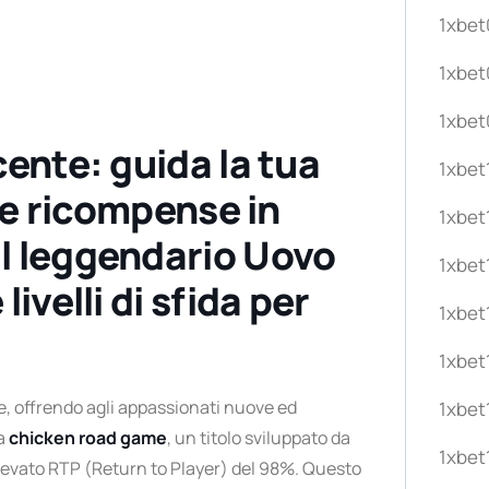
1xbet
1xbet
1xbe
ente: guida la tua
1xbet
i e ricompense in
1xbet
l leggendario Uovo
1xbet
ivelli di sfida per
1xbet
1xbet
e, offrendo agli appassionati nuove ed
1xbet
ca
chicken road game
, un titolo sviluppato da
1xbet
 elevato RTP (Return to Player) del 98%. Questo