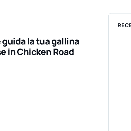
REC
guida la tua gallina
se in Chicken Road