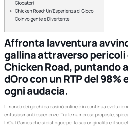
Giocatori
Chicken Road: Un’Esperienza di Gioco
Coinvolgente e Divertente
Affronta lavventura avvinc
gallina attraverso pericol
Chicken Road, puntando a
dOro con un RTP del 98% e l
ogni audacia.
Il mondo dei giochi da casinò online è in continua evoluzion
entusiasmanti esperienze. Tra le numerose proposte, spic
InOut Games che si distingue per la sua originalità e il suo