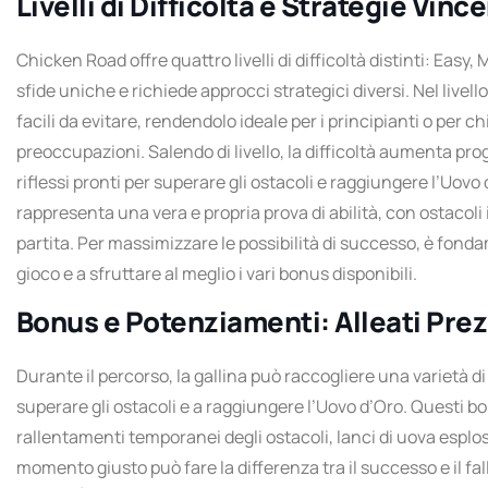
Livelli di Difficoltà e Strategie Vince
Chicken Road offre quattro livelli di difficoltà distinti: Eas
sfide uniche e richiede approcci strategici diversi. Nel livell
facili da evitare, rendendolo ideale per i principianti o per 
preoccupazioni. Salendo di livello, la difficoltà aumenta pr
riflessi pronti per superare gli ostacoli e raggiungere l’Uovo d
rappresenta una vera e propria prova di abilità, con ostacoli i
partita. Per massimizzare le possibilità di successo, è fon
gioco e a sfruttare al meglio i vari bonus disponibili.
Bonus e Potenziamenti: Alleati Prez
Durante il percorso, la gallina può raccogliere una varietà 
superare gli ostacoli e a raggiungere l’Uovo d’Oro. Questi b
rallentamenti temporanei degli ostacoli, lanci di uova esplosi
momento giusto può fare la differenza tra il successo e il falli