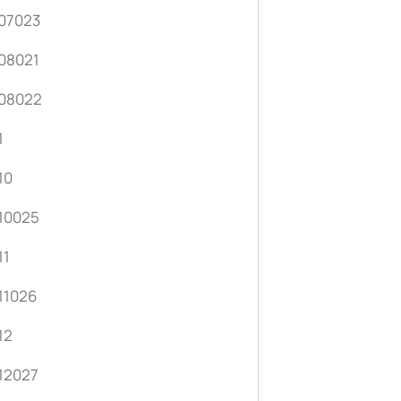
07023
08021
t08022
1
10
10025
11
11026
12
12027