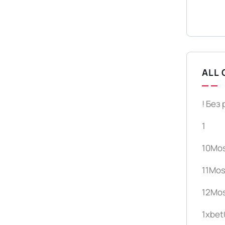
ALL 
! Без
1
10Mo
11Mos
12Mo
1xbet