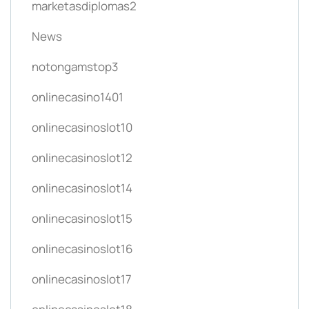
marketasdiplomas2
News
notongamstop3
onlinecasino1401
onlinecasinoslot10
onlinecasinoslot12
onlinecasinoslot14
onlinecasinoslot15
onlinecasinoslot16
onlinecasinoslot17