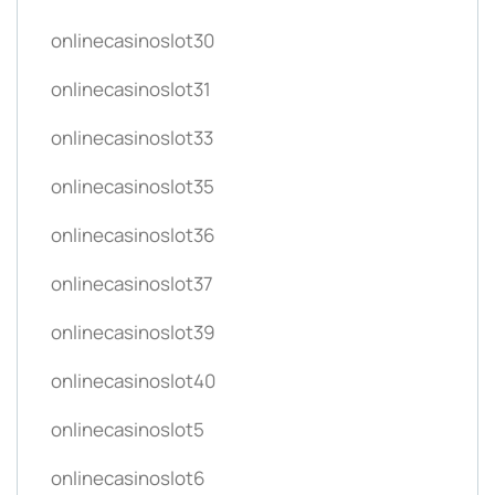
onlinecasinoslot30
onlinecasinoslot31
onlinecasinoslot33
onlinecasinoslot35
onlinecasinoslot36
onlinecasinoslot37
onlinecasinoslot39
onlinecasinoslot40
onlinecasinoslot5
onlinecasinoslot6