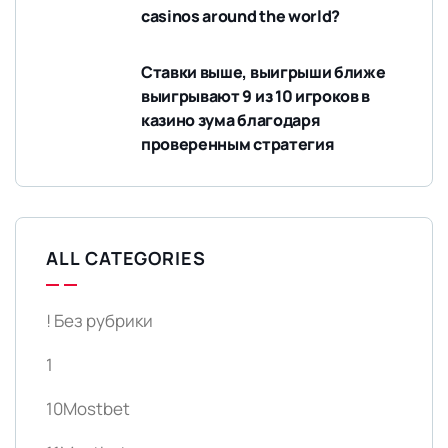
casinos around the world?
Ставки выше, выигрыши ближе
выигрывают 9 из 10 игроков в
казино зума благодаря
проверенным стратегия
ALL CATEGORIES
! Без рубрики
1
10Mostbet