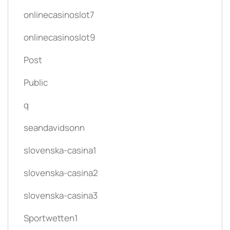
onlinecasinoslot7
onlinecasinoslot9
Post
Public
q
seandavidsonn
slovenska-casina1
slovenska-casina2
slovenska-casina3
Sportwetten1