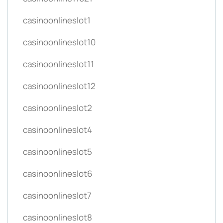
casinoonlineslot1
casinoonlineslot10
casinoonlineslot11
casinoonlineslot12
casinoonlineslot2
casinoonlineslot4
casinoonlineslot5
casinoonlineslot6
casinoonlineslot7
casinoonlineslot8