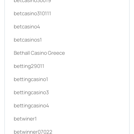
betcasino30019
betcasino310111
betcasino4
betcasinos1
Bethall Casino Greece
betting29011
bettingcasino1
bettingcasino3
bettingcasino4
betwiner1
betwinner07022