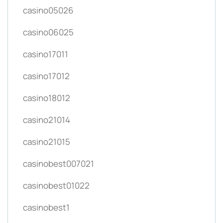
casino05026
casino06025
casino17011
casino17012
casino18012
casino21014
casino21015
casinobest007021
casinobest01022
casinobest1