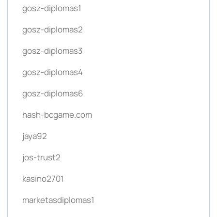
gosz-diplomas1
gosz-diplomas2
gosz-diplomas3
gosz-diplomas4
gosz-diplomas6
hash-bcgame.com
jaya92
jos-trust2
kasino2701
marketasdiplomas1