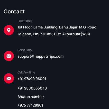
Contact
Locations
1st Floor, Lama Building, Bahu Bajar, M.G. Road,
Jaigaon, Pin: 736182, Dist-Alipurduar(W.B)
Send Email
support@happytrrips.com
Call Anytime
+91 97490 96091
+91 9800665040
Bhutan number
+975 77428901