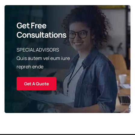
Get Free
Consultations
SPECIAL ADVISORS
Quis autem vel eum iure
repreh ende
Get A Quote