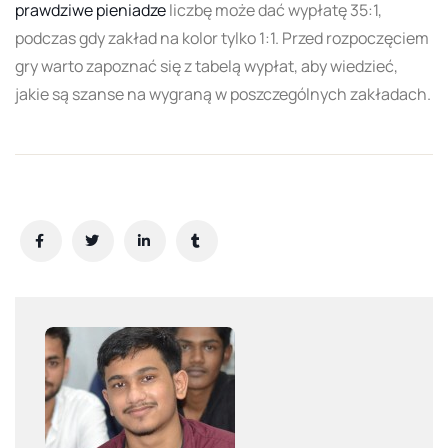
prawdziwe pieniadze
liczbę może dać wypłatę 35:1,
podczas gdy zakład na kolor tylko 1:1. Przed rozpoczęciem
gry warto zapoznać się z tabelą wypłat, aby wiedzieć,
jakie są szanse na wygraną w poszczególnych zakładach.