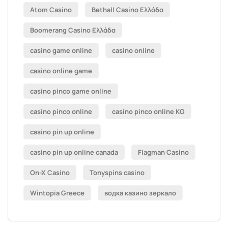
Atom Casino
Bethall Casino Ελλάδα
Boomerang Casino Ελλάδα
casino game online
casino online
casino online game
casino pinco game online
casino pinco online
casino pinco online KG
casino pin up online
casino pin up online canada
Flagman Casino
On-X Casino
Tonyspins casino
Wintopia Greece
водка казино зеркало