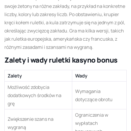
swoje żetony na różne zakłady, na przykład na konkretne
liczby, kolory lub zakresy liczb. Po obstawieniu, krupier
kręci kołem ruletki, a kula zatrzymuje się na jednym z pól,
określając zwycięzcę zakładu. Gra ma kilka wersji, takich
jak ruletka europejska, amerykańska czy francuska, z
różnymi zasadami i szansami na wygraną.
Zalety i wady ruletki kasyno bonus
Zalety
Wady
Możliwość zdobycia
Wymagania
dodatkowych środków na
dotyczące obrotu
grę
Ograniczenia w
Zwiększenie szans na
wypłatach
wygraną