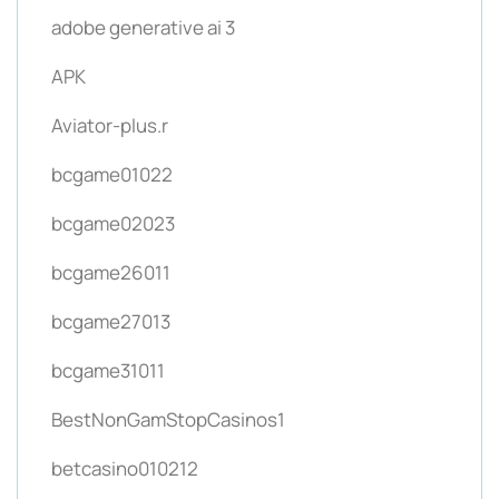
adobe generative ai 3
APK
Aviator-plus.r
bcgame01022
bcgame02023
bcgame26011
bcgame27013
bcgame31011
BestNonGamStopCasinos1
betcasino010212