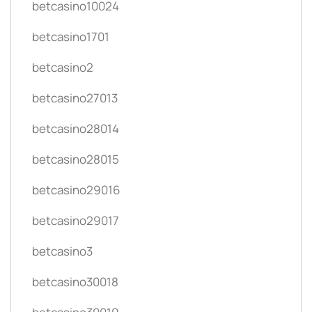
betcasino10024
betcasino1701
betcasino2
betcasino27013
betcasino28014
betcasino28015
betcasino29016
betcasino29017
betcasino3
betcasino30018